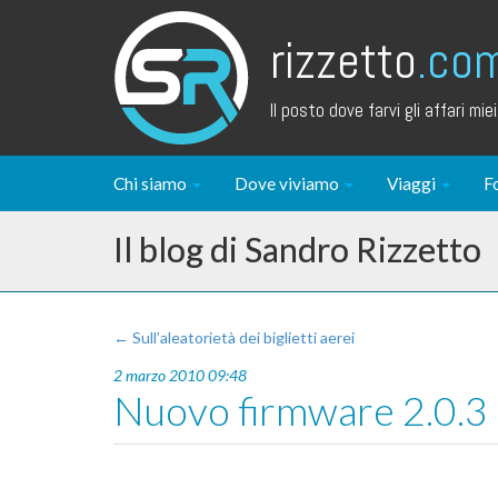
rizzetto
.co
Il posto dove farvi gli affari miei.
Chi siamo
Dove viviamo
Viaggi
F
Il blog di Sandro Rizzetto
← Sull’aleatorietà dei biglietti aerei
2 marzo 2010 09:48
Nuovo firmware 2.0.3