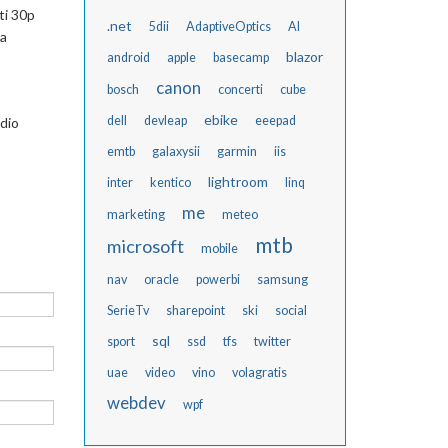
ti 30p
.net
5dii
AdaptiveOptics
AI
sa
blazor
android
apple
basecamp
canon
bosch
concerti
cube
ebike
dell
devleap
eeepad
udio
emtb
galaxysii
garmin
iis
lightroom
inter
kentico
linq
me
marketing
meteo
mtb
microsoft
mobile
nav
oracle
powerbi
samsung
SerieTv
sharepoint
ski
social
sql
sport
ssd
tfs
twitter
uae
video
vino
volagratis
webdev
wpf