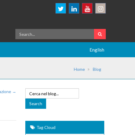
English
Home
Blog
azione →
Tag Cloud