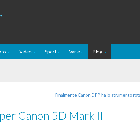
m
..
oto
Video
Sport
Varie
Blog
Finalmente Canon DPP ha lo strumento rot
 per Canon 5D Mark II