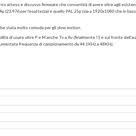
anto atteso e discusso firmware che consentirà di avere oltre agli esisten
4p (23.976 per l’esattezza) e quello PAL 25p (sia a 1920x1080 che in bas
bbe stata molto comoda per gli slow motion.
ilità di usare oltre P e M anche Tv a Av (finalmente !!) e sul fronte dell’a
ll’aumentata frequenza di campionamento da 44.1KHz a 48KHz.