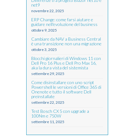
Differenze tra progetti Blazor net10 e
net9
novembre 22, 2025
ERP Change: come farsi aiutare e
guidare nell'evoluzione del business
ottobre 9, 2025
Cambiare da NAV a Business Central
è una transizione non una migrazione
ottobre 3, 2025
Blocchi giornalieri di Windows 11 con
Dell Pro 16 Plus e Dell Pro Max 16,
aka la dura vista del sistemista
settembre 29, 2025
Come disinstallare con uno script
Powershell le versioni di Office 365 di
Onenote e tutto il software Dell
preinstallate
settembre 22, 2025
Test Bosch CX 5 con upgrade a
100Nm e 750W
settembre 11, 2025