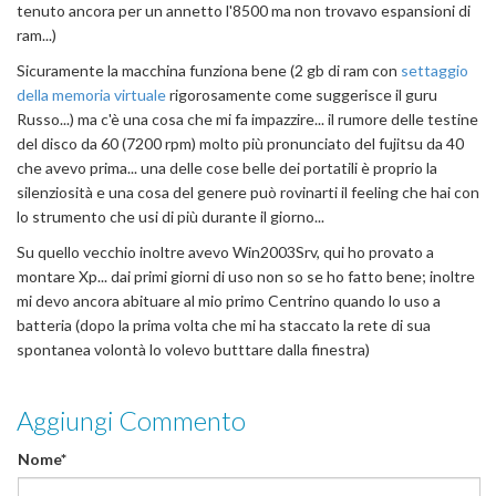
tenuto ancora per un annetto l'8500 ma non trovavo espansioni di
ram...)
Sicuramente la macchina funziona bene (2 gb di ram con
settaggio
della memoria virtuale
rigorosamente come suggerisce il guru
Russo...) ma c'è una cosa che mi fa impazzire... il rumore delle testine
del disco da 60 (7200 rpm) molto più pronunciato del fujitsu da 40
che avevo prima... una delle cose belle dei portatili è proprio la
silenziosità e una cosa del genere può rovinarti il feeling che hai con
lo strumento che usi di più durante il giorno...
Su quello vecchio inoltre avevo Win2003Srv, qui ho provato a
montare Xp... dai primi giorni di uso non so se ho fatto bene; inoltre
mi devo ancora abituare al mio primo Centrino quando lo uso a
batteria (dopo la prima volta che mi ha staccato la rete di sua
spontanea volontà lo volevo butttare dalla finestra)
Aggiungi Commento
Nome*