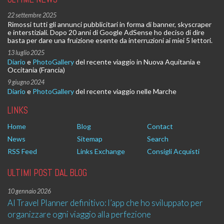
22 settembre 2025
Rimossi tutti gli annunci pubblicitari in forma di banner, skyscraper
e interstiziali. Dopo 20 anni di Google AdSense ho deciso di dire
basta per dare una fruizione esente da interruzioni ai miei 5 lettori.
13 luglio 2025
Diario
e
PhotoGallery
del recente viaggio in Nuova Aquitania e
Occitania (Francia)
9 giugno 2024
Diario
e
PhotoGallery
del recente viaggio nelle Marche
LINKS
Home
Blog
Contact
News
Sitemap
Search
RSS Feed
Links Exchange
Consigli Acquisti
ULTIMI POST DAL BLOG
10 gennaio 2026
AI Travel Planner definitivo: l’app che ho sviluppato per
organizzare ogni viaggio alla perfezione