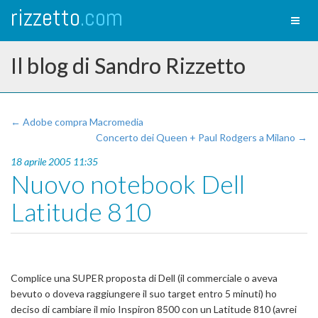
rizzetto
.com
Toggl
naviga
Il blog di Sandro Rizzetto
← Adobe compra Macromedia
Concerto dei Queen + Paul Rodgers a Milano →
18 aprile 2005 11:35
Nuovo notebook Dell
Latitude 810
Complice una SUPER proposta di Dell (il commerciale o aveva
bevuto o doveva raggiungere il suo target entro 5 minuti) ho
deciso di cambiare il mio Inspiron 8500 con un Latitude 810 (avrei