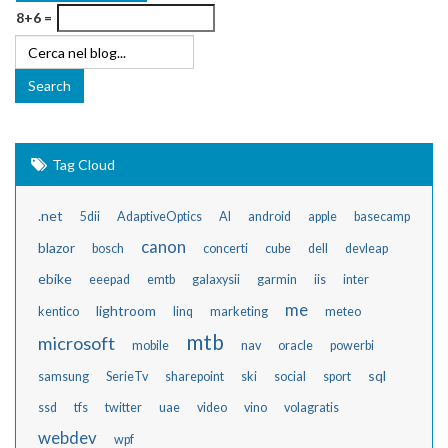
8+6 =
Tag Cloud
.net
5dii
AdaptiveOptics
AI
android
apple
basecamp
canon
blazor
bosch
concerti
cube
dell
devleap
ebike
eeepad
emtb
galaxysii
garmin
iis
inter
me
lightroom
kentico
linq
marketing
meteo
mtb
microsoft
mobile
nav
oracle
powerbi
sql
samsung
SerieTv
sharepoint
ski
social
sport
ssd
tfs
twitter
uae
video
vino
volagratis
webdev
wpf