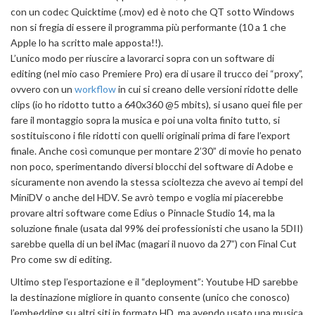
con un codec Quicktime (.mov) ed è noto che QT sotto Windows
non si fregia di essere il programma più performante (10 a 1 che
Apple lo ha scritto male apposta!!).
L’unico modo per riuscire a lavorarci sopra con un software di
editing (nel mio caso Premiere Pro) era di usare il trucco dei “proxy”,
ovvero con un
workflow
in cui si creano delle versioni ridotte delle
clips (io ho ridotto tutto a 640x360 @5 mbits), si usano quei file per
fare il montaggio sopra la musica e poi una volta finito tutto, si
sostituiscono i file ridotti con quelli originali prima di fare l’export
finale. Anche così comunque per montare 2’30” di movie ho penato
non poco, sperimentando diversi blocchi del software di Adobe e
sicuramente non avendo la stessa scioltezza che avevo ai tempi del
MiniDV o anche del HDV. Se avrò tempo e voglia mi piacerebbe
provare altri software come Edius o Pinnacle Studio 14, ma la
soluzione finale (usata dal 99% dei professionisti che usano la 5DII)
sarebbe quella di un bel iMac (magari il nuovo da 27”) con Final Cut
Pro come sw di editing.
Ultimo step l’esportazione e il “deployment”: Youtube HD sarebbe
la destinazione migliore in quanto consente (unico che conosco)
l’embedding su altri siti in formato HD, ma avendo usato una musica