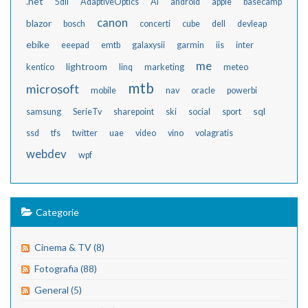
.net
5dii
AdaptiveOptics
AI
android
apple
basecamp
canon
blazor
bosch
concerti
cube
dell
devleap
ebike
eeepad
emtb
galaxysii
garmin
iis
inter
me
lightroom
kentico
linq
marketing
meteo
mtb
microsoft
mobile
nav
oracle
powerbi
sql
samsung
SerieTv
sharepoint
ski
social
sport
ssd
tfs
twitter
uae
video
vino
volagratis
webdev
wpf
Categorie
Cinema & TV (8)
Fotografia (88)
General (5)