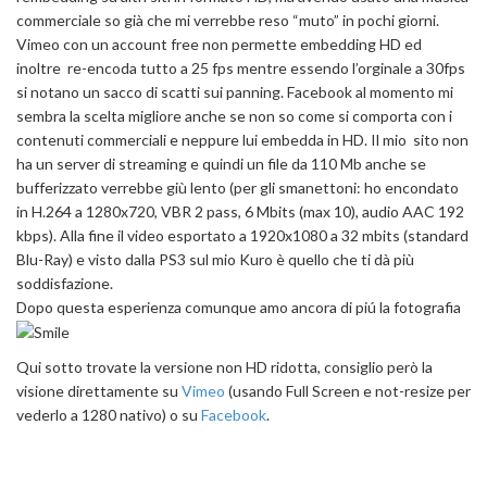
commerciale so già che mi verrebbe reso “muto” in pochi giorni.
Vimeo con un account free non permette embedding HD ed
inoltre re-encoda tutto a 25 fps mentre essendo l’orginale a 30fps
si notano un sacco di scatti sui panning. Facebook al momento mi
sembra la scelta migliore anche se non so come si comporta con i
contenuti commerciali e neppure lui embedda in HD. Il mio sito non
ha un server di streaming e quindi un file da 110 Mb anche se
bufferizzato verrebbe giù lento (per gli smanettoni: ho encondato
in H.264 a 1280x720, VBR 2 pass, 6 Mbits (max 10), audio AAC 192
kbps). Alla fine il video esportato a 1920x1080 a 32 mbits (standard
Blu-Ray) e visto dalla PS3 sul mio Kuro è quello che ti dà più
soddisfazione.
Dopo questa esperienza comunque amo ancora di piú la fotografia
Qui sotto trovate la versione non HD ridotta, consiglio però la
visione direttamente su
Vimeo
(usando Full Screen e not-resize per
vederlo a 1280 nativo) o su
Facebook
.