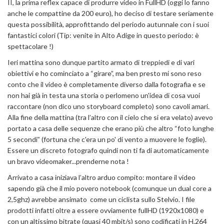
II, la prima reflex capace di produrre video in FullHD (oggi lo fanno
anche le compattine da 200 euro), ho deciso di testare seriamente
questa possibilità, approfittando del periodo autunnale con i suoi
fantastici colori (Tip: venite in Alto Adige in questo periodo: è
spettacolare !)
Ieri mattina sono dunque partito armato di treppiedi e di vari
obiettivi e ho cominciato a “girare”, ma ben presto mi sono reso
conto che il video è completamente diverso dalla fotografia e se
non hai già in testa una storia o perlomeno un'idea di cosa vuoi
raccontare (non dico uno storyboard completo) sono cavoli amari.
Alla fine della mattina (tra l’altro con il cielo che si era velato) avevo
portato a casa delle sequenze che erano più che altro “foto lunghe
5 secondi” (fortuna che c'era un po' di vento a muovere le foglie).
Essere un discreto fotografo quindi non ti fa di automaticamente
un bravo videomaker...prenderne nota !
Arrivato a casa iniziava l’altro arduo compito: montare il video
sapendo già che il mio povero notebook (comunque un dual core a
2,5ghz) avrebbe ansimato come un ciclista sullo Stelvio. I file
prodotti infatti oltre a essere ovviamente fullHD (1920x1080) e
con un altissimo bitrate (quasi 40 mbit/s) sono codificati in H.264