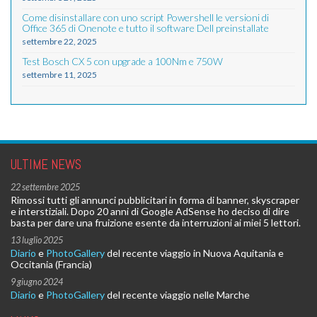
Come disinstallare con uno script Powershell le versioni di
Office 365 di Onenote e tutto il software Dell preinstallate
settembre 22, 2025
Test Bosch CX 5 con upgrade a 100Nm e 750W
settembre 11, 2025
ULTIME NEWS
22 settembre 2025
Rimossi tutti gli annunci pubblicitari in forma di banner, skyscraper
e interstiziali. Dopo 20 anni di Google AdSense ho deciso di dire
basta per dare una fruizione esente da interruzioni ai miei 5 lettori.
13 luglio 2025
Diario
e
PhotoGallery
del recente viaggio in Nuova Aquitania e
Occitania (Francia)
9 giugno 2024
Diario
e
PhotoGallery
del recente viaggio nelle Marche