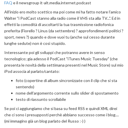
FAQ
e il newsgroup it-alt.media.internet.podcast
All'inizio ero molto scettico ma poi come mi ha fatto notare l'amico
Walter "i PodCast stanno alla radio come il VHS sta alla TV...". Ed in
effetti la comodità di ascoltarti la tua trasmissione radiofonica
preferita (Fiorello ? Linus (da settembre) ? approfondimenti politici ?
sport, news ?) quando e dove vuoi tu (anche sul cesso durante
lunghe sedute) non è così stupido.
Interessante poi gli sviluppi che potranno avere in senso
tecnologico; gia adesso il PodCast "iTunes Music Tuesday" (che
presenta le novità della settimana presenti nel Music Store) sul mio
iPod associa al parlato/cantato:
foto (copertine di album sincronizzate con il clip che si sta
sentendo)
nome dell'argomento corrente sullo slider di spostamento
testo di riassunto scrollabile
Se poi ci aggiungiamo che si basa su feed RSS e quindi XML direi
che ci sono i presupposti perchè abbiano successo come i blog....
(mi immagino già un blog parlato del Russo :-) )