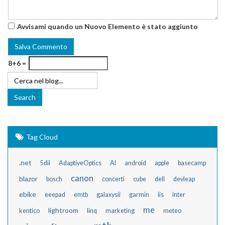
Avvisami quando un Nuovo Elemento è stato aggiunto
8+6 =
Tag Cloud
.net
5dii
AdaptiveOptics
AI
android
apple
basecamp
canon
blazor
bosch
concerti
cube
dell
devleap
ebike
eeepad
emtb
galaxysii
garmin
iis
inter
me
lightroom
kentico
linq
marketing
meteo