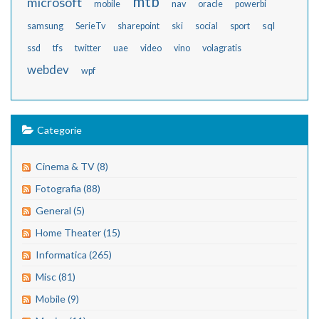
mtb
microsoft
mobile
nav
oracle
powerbi
sql
samsung
SerieTv
sharepoint
ski
social
sport
ssd
tfs
twitter
uae
video
vino
volagratis
webdev
wpf
Categorie
Cinema & TV (8)
Fotografia (88)
General (5)
Home Theater (15)
Informatica (265)
Misc (81)
Mobile (9)