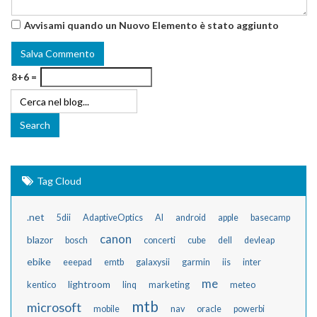
Avvisami quando un Nuovo Elemento è stato aggiunto
8+6 =
Tag Cloud
.net
5dii
AdaptiveOptics
AI
android
apple
basecamp
canon
blazor
bosch
concerti
cube
dell
devleap
ebike
eeepad
emtb
galaxysii
garmin
iis
inter
me
lightroom
kentico
linq
marketing
meteo
mtb
microsoft
mobile
nav
oracle
powerbi