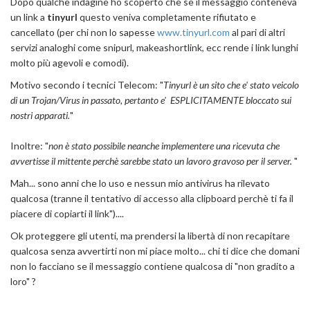
Dopo qualche indagine ho scoperto che se il messaggio conteneva
un link a
tinyurl
questo veniva completamente rifiutato e
cancellato (per chi non lo sapesse
www.tinyurl.com
al pari di altri
servizi analoghi come snipurl, makeashortlink, ecc rende i link lunghi
molto più agevoli e comodi).
Motivo secondo i tecnici Telecom: "
Tinyurl è un sito che e' stato veicolo
di un Trojan/Virus in passato, pertanto e' ESPLICITAMENTE bloccato sui
nostri apparati.
"
Inoltre: "
non è stato possibile neanche implementere una ricevuta che
avvertisse il mittente perchè sarebbe stato un lavoro gravoso per il server.
"
Mah... sono anni che lo uso e nessun mio antivirus ha rilevato
qualcosa (tranne il tentativo di accesso alla clipboard perchè ti fa il
piacere di copiarti il link")....
Ok proteggere gli utenti, ma prendersi la libertà di non recapitare
qualcosa senza avvertirti non mi piace molto... chi ti dice che domani
non lo facciano se il messaggio contiene qualcosa di "non gradito a
loro" ?