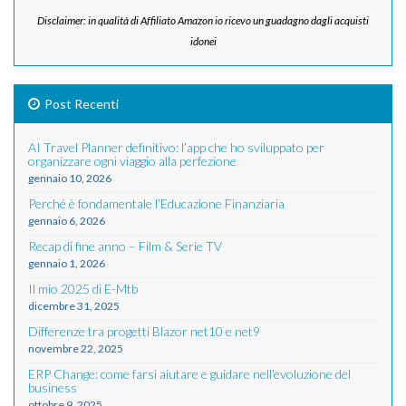
Disclaimer: in qualità di Affiliato Amazon io ricevo un guadagno dagli acquisti
idonei
Post Recenti
AI Travel Planner definitivo: l’app che ho sviluppato per
organizzare ogni viaggio alla perfezione
gennaio 10, 2026
Perché è fondamentale l’Educazione Finanziaria
gennaio 6, 2026
Recap di fine anno – Film & Serie TV
gennaio 1, 2026
Il mio 2025 di E-Mtb
dicembre 31, 2025
Differenze tra progetti Blazor net10 e net9
novembre 22, 2025
ERP Change: come farsi aiutare e guidare nell'evoluzione del
business
ottobre 9, 2025