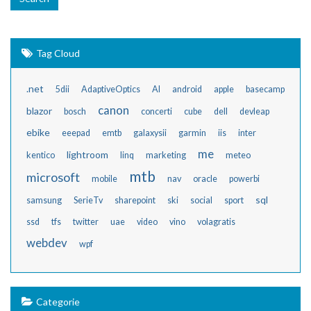
Tag Cloud
.net
5dii
AdaptiveOptics
AI
android
apple
basecamp
canon
blazor
bosch
concerti
cube
dell
devleap
ebike
eeepad
emtb
galaxysii
garmin
iis
inter
me
lightroom
kentico
linq
marketing
meteo
mtb
microsoft
mobile
nav
oracle
powerbi
sql
samsung
SerieTv
sharepoint
ski
social
sport
ssd
tfs
twitter
uae
video
vino
volagratis
webdev
wpf
Categorie