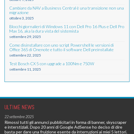
Cambiare da NAV a Business Central è una transizione non una
migrazione
ottobre 3, 2025
Blocchi giornalieri di Windows 11 con Dell Pro 16 Plus e Dell Pro
Max 16, aka la dura vista del sistemista
settembre 29, 2025
Come disinstallare con uno script Powershell le versioni di
Office 365 di Onenote e tutto il software Dell preinstallate
settembre 22, 2025
Test Bosch CX 5 con upgrade a 100Nm e 750W
settembre 11, 2025
ULTIME NEWS
22 settembre 2025
Rimossi tutti gli annunci pubblicitari in forma di banner, skyscraper
e interstiziali. Dopo 20 anni di Google AdSense ho deciso di dire
basta per dare una fruizione esente da interruzioni ai miei 5 lettori.