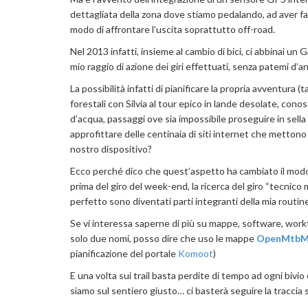
dettagliata della zona dove stiamo pedalando, ad aver fat
modo di affrontare l’uscita soprattutto off-road.
Nel 2013 infatti, insieme al cambio di bici, ci abbinai un
mio raggio di azione dei giri effettuati, senza patemi d’a
La possibilità infatti di pianificare la propria avventura (
forestali con Silvia al tour epico in lande desolate, conosc
d’acqua, passaggi ove sia impossibile proseguire in sella
approfittare delle centinaia di siti internet che mettono a d
nostro dispositivo?
Ecco perché dico che quest’aspetto ha cambiato il modo d
prima del giro del week-end, la ricerca del giro “tecnico m
perfetto sono diventati parti integranti della mia routin
Se vi interessa saperne di più su mappe, software, wo
solo due nomi, posso dire che uso le mappe
OpenMtbM
pianificazione del portale
Komoot
)
E una volta sui trail basta perdite di tempo ad ogni bivio
siamo sul sentiero giusto… ci basterà seguire la traccia s