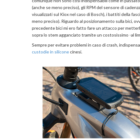
comunque non sono così indispensabili come in passato i
(anche se meno preciso), gli RPM del sensore di cadenza
visualizzati sul Kiox nel caso di Bosch), i battiti della
meno preciso). Riguardo al posizionamento sulla bici, ov
precedente bici mi ero fatto fare un attacco per metterl
sopra lo stem agganciato tramite un costosissimo -al lim
Sempre per evitare problemi in caso di crash, indispensab
custodie in silicone
cinesi.