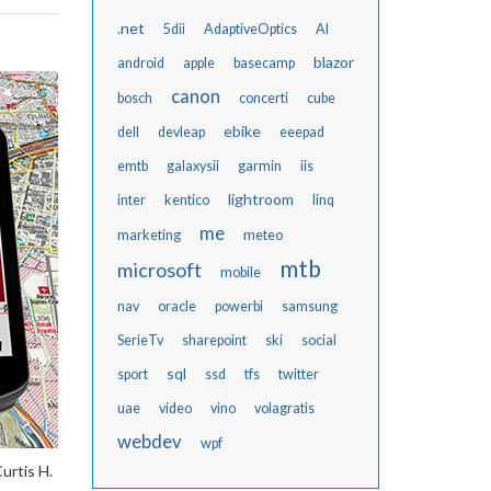
.net
5dii
AdaptiveOptics
AI
blazor
android
apple
basecamp
canon
bosch
concerti
cube
ebike
dell
devleap
eeepad
emtb
galaxysii
garmin
iis
lightroom
inter
kentico
linq
me
marketing
meteo
mtb
microsoft
mobile
nav
oracle
powerbi
samsung
SerieTv
sharepoint
ski
social
sql
sport
ssd
tfs
twitter
uae
video
vino
volagratis
webdev
wpf
Curtis H.