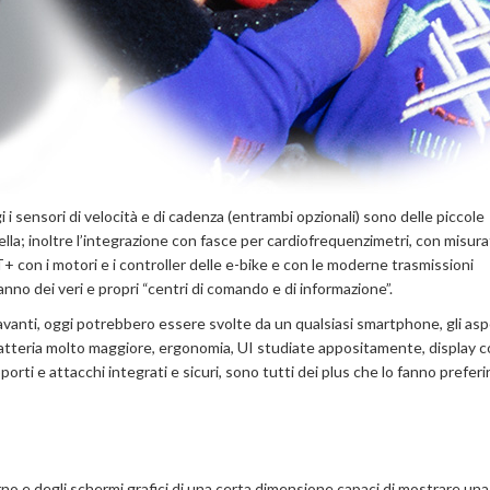
 i sensori di velocità e di cadenza (entrambi opzionali) sono delle piccole
lla; inoltre l’integrazione con fasce per cardiofrequenzimetri, con misurat
+ con i motori e i controller delle e-bike e con le moderne trasmissioni
o dei veri e propri “centri di comando e di informazione”.
avanti, oggi potrebbero essere svolte da un qualsiasi smartphone, gli aspe
a batteria molto maggiore, ergonomia, UI studiate appositamente, display 
rti e attacchi integrati e sicuri, sono tutti dei plus che lo fanno preferir
rno e degli schermi grafici di una certa dimensione capaci di mostrare un