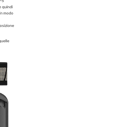
GPS
e quindi
 in modo
posizione
quelle