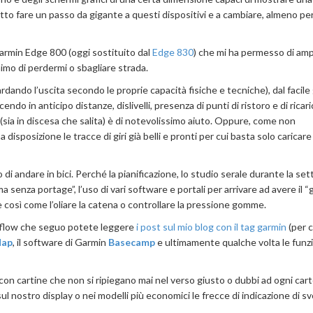
to fare un passo da gigante a questi dispositivi e a cambiare, almeno per 
 Garmin Edge 800 (oggi sostituito dal
Edge 830
) che mi ha permesso di ampl
nimo di perdermi o sbagliare strada.
tardando l’uscita secondo le proprie capacità fisiche e tecniche), dal facile
endo in anticipo distanze, dislivelli, presenza di punti di ristoro e di ricari
 (sia in discesa che salita) è di notevolissimo aiuto. Oppure, come non
isposizione le tracce di giri già belli e pronti per cui basta solo caricare il
i andare in bici. Perché la pianificazione, lo studio serale durante la se
a senza portage”, l’uso di vari software e portali per arrivare ad avere il “
e così come l’oliare la catena o controllare la pressione gomme.
rkflow che seguo potete leggere
i post sul mio blog con il tag garmin
(per c
ap
, il software di Garmin
Basecamp
e ultimamente qualche volta le funzi
 con cartine che non si ripiegano mai nel verso giusto o dubbi ad ogni cart
ul nostro display o nei modelli più economici le frecce di indicazione di sv