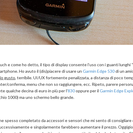
ch e come ho detto, il tipo di display consente l’uso con i guanti lunghi 
artphone. Ho avuto il (dis)piacere di usare un
Garmin Edge 530
di un ami
mio gusto
, terribile. UI/UX fortemente penalizzata, a distanza di poco tem
 enter/conferma, menu che non so raggiungere, ecc. Ripeto, parere persona
e qualche decina di euro in più per l'
830
oppure per il
Garmin Edge Expl
cchio 1000) ma uno schermo bello grande.
iene spesso completato da accessori e sensori che mi sento di consigliare 
 successivamente e singolarmente farebbero aumentare il prezzo. Oggigi