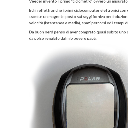
Veeder inventò il primo “ciclometro” ovvero un misurator
Ed in effetti anche i primi ciclocomputer elettronici con
tramite un magnete posto sui raggi forniva per induzione
velocità (istantanea e media), spazi percorsi ed i tempi d
Da buon nerd penso di aver comprato quasi subito uno di
da polso regalato dal mio povero papà.