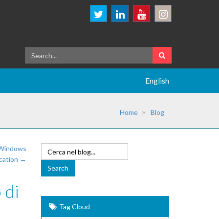
English
Home
Blog
a Windows
cation →
 di
Tag Cloud