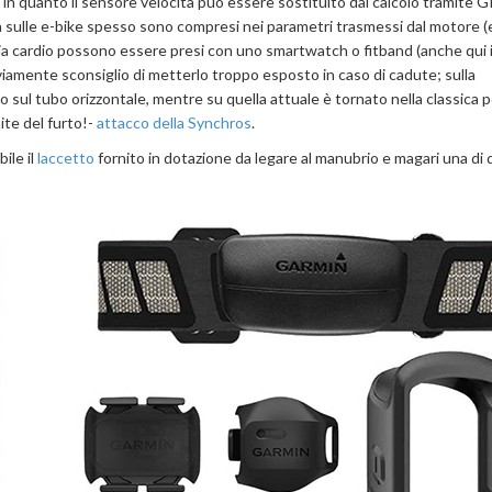
n quanto il sensore velocità può essere sostituito dal calcolo tramite 
 sulle e-bike spesso sono compresi nei parametri trasmessi dal motore (
 fascia cardio possono essere presi con uno smartwatch o fitband (anche qui
viamente sconsiglio di metterlo troppo esposto in caso di cadute; sulla
o sul tubo orizzontale, mentre su quella attuale è tornato nella classica 
ite del furto!-
attacco della Synchros
.
ile il
laccetto
fornito in dotazione da legare al manubrio e magari una di 