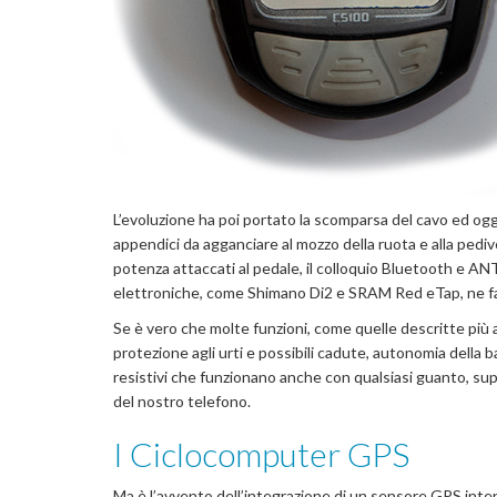
L’evoluzione ha poi portato la scomparsa del cavo ed oggi
appendici da agganciare al mozzo della ruota e alla pedive
potenza attaccati al pedale, il colloquio Bluetooth e ANT
elettroniche, come Shimano Di2 e SRAM Red eTap, ne fann
Se è vero che molte funzioni, come quelle descritte più 
protezione agli urti e possibili cadute, autonomia dell
resistivi che funzionano anche con qualsiasi guanto, suppo
del nostro telefono.
I Ciclocomputer GPS
Ma è l’avvento dell’integrazione di un sensore GPS inte