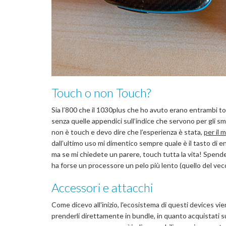
Touch o non Touch?
Sia l’800 che il 1030plus che ho avuto erano entrambi tou
senza quelle appendici sull’indice che servono per gli sm
non è touch e devo dire che l’esperienza è stata,
per il 
dall’ultimo uso mi dimentico sempre quale è il tasto di
ma se mi chiedete un parere, touch tutta la vita! Spendet
ha forse un processore un pelo più lento (quello del ve
Accessori e attacchi
Come dicevo all'inizio, l'ecosistema di questi devices v
prenderli direttamente in bundle, in quanto acquistati