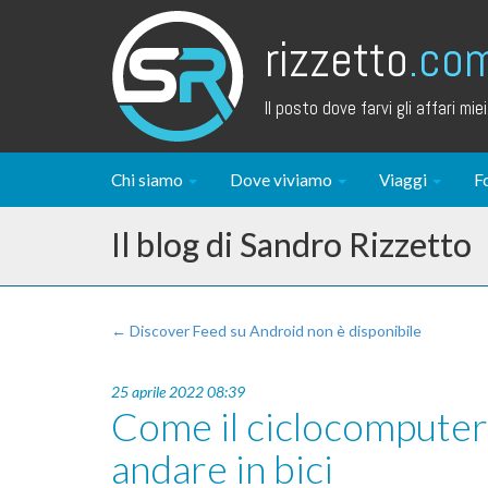
rizzetto
.co
Il posto dove farvi gli affari miei.
Chi siamo
Dove viviamo
Viaggi
F
Il blog di Sandro Rizzetto
← Discover Feed su Android non è disponibile
25 aprile 2022 08:39
Come il ciclocomputer
andare in bici