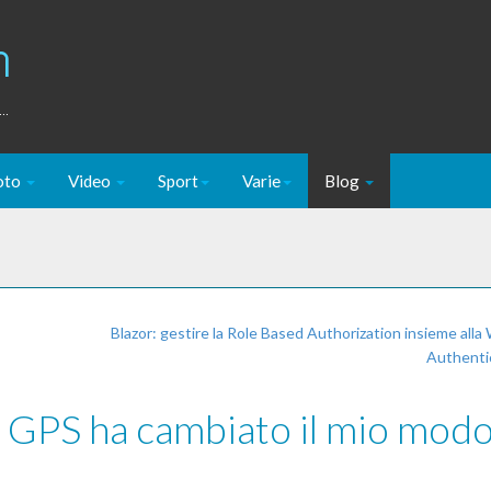
m
..
oto
Video
Sport
Varie
Blog
Blazor: gestire la Role Based Authorization insieme all
Authenti
 GPS ha cambiato il mio modo