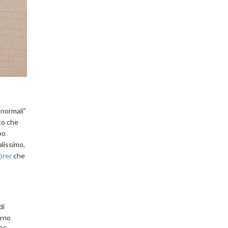
“normali”
co che
po
lissimo,
orer
che
di
orno