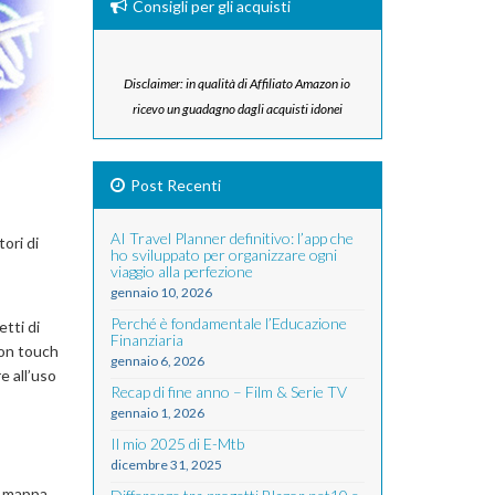
Consigli per gli acquisti
Disclaimer: in qualità di Affiliato Amazon io
ricevo un guadagno dagli acquisti idonei
Post Recenti
AI Travel Planner definitivo: l’app che
ori di
ho sviluppato per organizzare ogni
viaggio alla perfezione
gennaio 10, 2026
Perché è fondamentale l’Educazione
tti di
Finanziaria
con touch
gennaio 6, 2026
e all’uso
Recap di fine anno – Film & Serie TV
gennaio 1, 2026
Il mio 2025 di E-Mtb
dicembre 31, 2025
a mappa