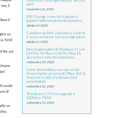
Differenze tra progetti Blazor net10 e
net9
me, il
novembre 22, 2025
ERP Change: come farsi aiutare e
iare il
guidare nell'evoluzione del business
ottobre 9, 2025
Cambiare da NAV a Business Central
 giro su
è una transizione non una migrazione
ca, fonti
ottobre 3, 2025
Blocchi giornalieri di Windows 11 con
 file sul
Dell Pro 16 Plus e Dell Pro Max 16,
aka la dura vista del sistemista
settembre 29, 2025
ttimana
Come disinstallare con uno script
gpx”
Powershell le versioni di Office 365 di
Onenote e tutto il software Dell
preinstallate
hi vuole
settembre 22, 2025
oni di
Test Bosch CX 5 con upgrade a
100Nm e 750W
settembre 11, 2025
ello se
olte.