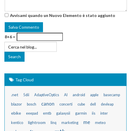
Avvisami quando un Nuovo Elemento è stato aggiunto
8+6 =
Tag Cloud
.net
5dii
AdaptiveOptics
AI
android
apple
basecamp
canon
blazor
bosch
concerti
cube
dell
devleap
ebike
eeepad
emtb
galaxysii
garmin
iis
inter
me
lightroom
kentico
linq
marketing
meteo