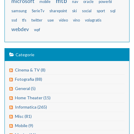
mtb
microsoft
mobile
nav
oracle
powerbi
sql
samsung
SerieTv
sharepoint
ski
social
sport
ssd
tfs
twitter
uae
video
vino
volagratis
webdev
wpf
Categorie
Cinema & TV (8)
Fotografia (88)
General (5)
Home Theater (15)
Informatica (265)
Misc (81)
Mobile (9)