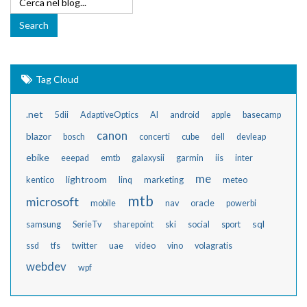
Tag Cloud
.net
5dii
AdaptiveOptics
AI
android
apple
basecamp
canon
blazor
bosch
concerti
cube
dell
devleap
ebike
eeepad
emtb
galaxysii
garmin
iis
inter
me
lightroom
kentico
linq
marketing
meteo
mtb
microsoft
mobile
nav
oracle
powerbi
sql
samsung
SerieTv
sharepoint
ski
social
sport
ssd
tfs
twitter
uae
video
vino
volagratis
webdev
wpf