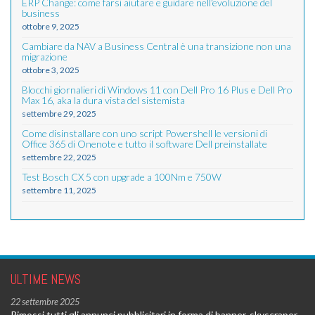
ERP Change: come farsi aiutare e guidare nell'evoluzione del
business
ottobre 9, 2025
Cambiare da NAV a Business Central è una transizione non una
migrazione
ottobre 3, 2025
Blocchi giornalieri di Windows 11 con Dell Pro 16 Plus e Dell Pro
Max 16, aka la dura vista del sistemista
settembre 29, 2025
Come disinstallare con uno script Powershell le versioni di
Office 365 di Onenote e tutto il software Dell preinstallate
settembre 22, 2025
Test Bosch CX 5 con upgrade a 100Nm e 750W
settembre 11, 2025
ULTIME NEWS
22 settembre 2025
Rimossi tutti gli annunci pubblicitari in forma di banner, skyscraper