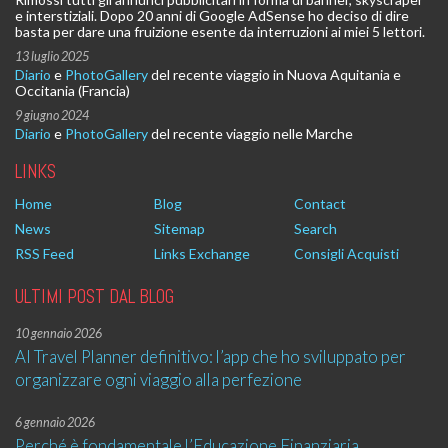
e interstiziali. Dopo 20 anni di Google AdSense ho deciso di dire
basta per dare una fruizione esente da interruzioni ai miei 5 lettori.
13 luglio 2025
Diario
e
PhotoGallery
del recente viaggio in Nuova Aquitania e
Occitania (Francia)
9 giugno 2024
Diario
e
PhotoGallery
del recente viaggio nelle Marche
LINKS
Home
Blog
Contact
News
Sitemap
Search
RSS Feed
Links Exchange
Consigli Acquisti
ULTIMI POST DAL BLOG
10 gennaio 2026
AI Travel Planner definitivo: l’app che ho sviluppato per
organizzare ogni viaggio alla perfezione
6 gennaio 2026
Perché è fondamentale l’Educazione Finanziaria