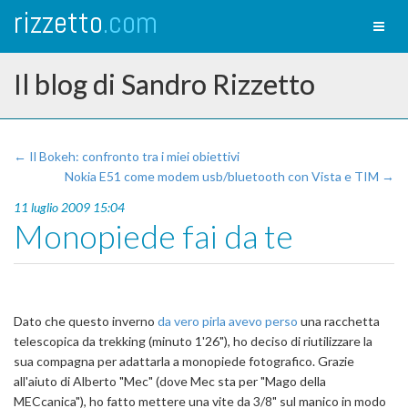
rizzetto
.com
Toggl
naviga
Il blog di Sandro Rizzetto
← Il Bokeh: confronto tra i miei obiettivi
Nokia E51 come modem usb/bluetooth con Vista e TIM →
11 luglio 2009 15:04
Monopiede fai da te
Dato che questo inverno
da vero pirla avevo perso
una racchetta
telescopica da trekking (minuto 1'26"), ho deciso di riutilizzare la
sua compagna per adattarla a monopiede fotografico. Grazie
all'aiuto di Alberto "Mec" (dove Mec sta per "Mago della
MECcanica"), ho fatto mettere una vite da 3/8" sul manico in modo