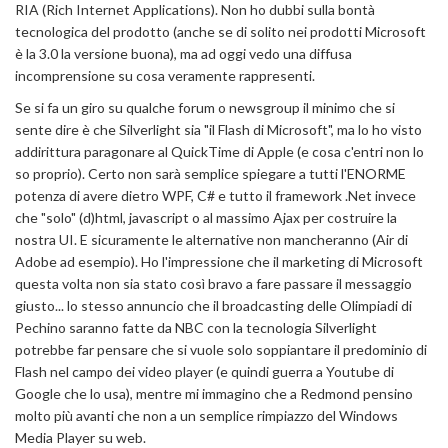
RIA (Rich Internet Applications). Non ho dubbi sulla bontà
tecnologica del prodotto (anche se di solito nei prodotti Microsoft
è la 3.0 la versione buona), ma ad oggi vedo una diffusa
incomprensione su cosa veramente rappresenti.
Se si fa un giro su qualche forum o newsgroup il minimo che si
sente dire è che Silverlight sia "il Flash di Microsoft", ma lo ho visto
addirittura paragonare al QuickTime di Apple (e cosa c'entri non lo
so proprio). Certo non sarà semplice spiegare a tutti l'ENORME
potenza di avere dietro WPF, C# e tutto il framework .Net invece
che "solo" (d)html, javascript o al massimo Ajax per costruire la
nostra UI. E sicuramente le alternative non mancheranno (Air di
Adobe ad esempio). Ho l'impressione che il marketing di Microsoft
questa volta non sia stato così bravo a fare passare il messaggio
giusto... lo stesso annuncio che il broadcasting delle Olimpiadi di
Pechino saranno fatte da NBC con la tecnologia Silverlight
potrebbe far pensare che si vuole solo soppiantare il predominio di
Flash nel campo dei video player (e quindi guerra a Youtube di
Google che lo usa), mentre mi immagino che a Redmond pensino
molto più avanti che non a un semplice rimpiazzo del Windows
Media Player su web.