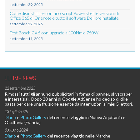
settembre 29, 2025
Come disinstallare con uno script Powershell le versioni di
Office 365 di Onenote e tutto il software Dell preinstallate
settembre 22, 2025
Test Bosch CX 5 con upgrade a 100Nm e 750W
settembre 11, 2025
ULTIME NEWS
22 settembre 2025
Rimossi tutti gli annunci pubblicitari in forma di banner, skyscraper
e interstiziali. Dopo 20 anni di Google AdSense ho deciso di dire
basta per dare una fruizione esente da interruzioni ai miei 5 lettori.
13 luglio 2025
Diario
e
PhotoGallery
del recente viaggio in Nuova Aquitania e
Occitania (Francia)
9 giugno 2024
Diario
e
PhotoGallery
del recente viaggio nelle Marche