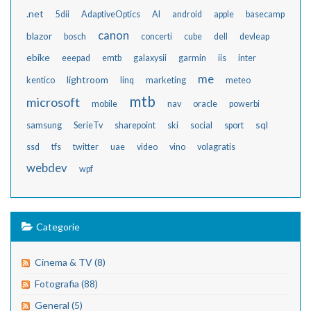
.net
5dii
AdaptiveOptics
AI
android
apple
basecamp
canon
blazor
bosch
concerti
cube
dell
devleap
ebike
eeepad
emtb
galaxysii
garmin
iis
inter
me
lightroom
kentico
linq
marketing
meteo
mtb
microsoft
mobile
nav
oracle
powerbi
sql
samsung
SerieTv
sharepoint
ski
social
sport
ssd
tfs
twitter
uae
video
vino
volagratis
webdev
wpf
Categorie
Cinema & TV (8)
Fotografia (88)
General (5)