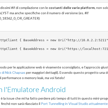
issimi #if di compilazione con le
costanti delle varie platform
, non sol
ma anche specifiche con il numero di versione (es. #if
_18362_0_OR_GREATER)
HttpClient { BaseAddress = new Uri("http://10.0.2.2:5211
o modo per le applicazione web è vivamente sconsigliato, e l'approccio gius
o di Nick Chapsas
per maggiori dettagli). Essendo questo progetto una 
i performance o memory leak, ma voi fatelo!
on l'Emulatore Android
 è la issue che mi ha fatto perdere più tempo di tutti in questo mini-pro
finché non sarà rilasciato il
Port Tunnelling in Visual Studio attualmente