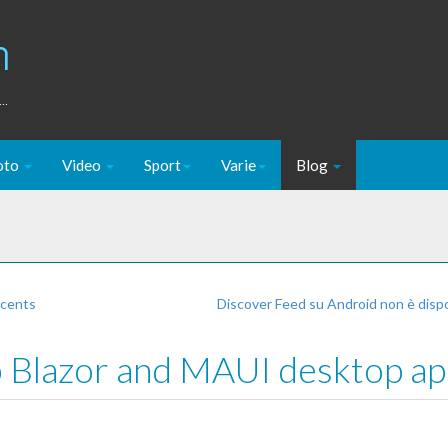
m
..
oto
Video
Sport
Varie
Blog
 cents
Discover Feed su Android non è disp
 Blazor and MAUI desktop ap