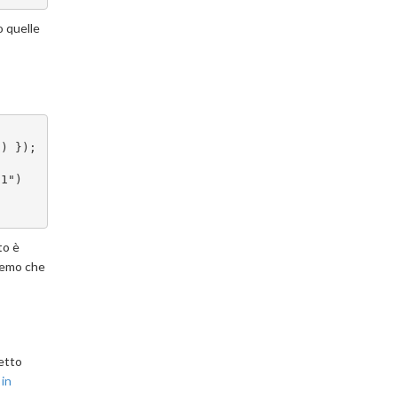
o quelle
") });
to è
demo che
getto
 in