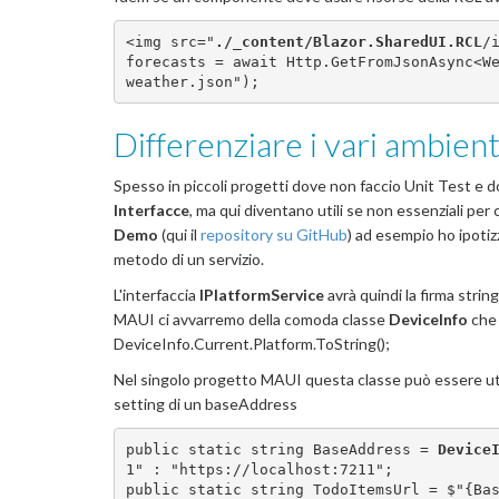
<img src="
./_content/Blazor.SharedUI.RCL
/
forecasts = await Http.GetFromJsonAsync<W
weather.json");
Differenziare i vari ambient
Spesso in piccoli progetti dove non faccio Unit Test e d
Interfacce
, ma qui diventano utili se non essenziali per 
Demo
(qui il
repository su GitHub
) ad esempio ho ipotiz
metodo di un servizio.
L'interfaccia
IPlatformService
avrà quindi la firma strin
MAUI ci avvarremo della comoda classe
DeviceInfo
che 
DeviceInfo.Current.Platform.ToString();
Nel singolo progetto MAUI questa classe può essere utili
setting di un baseAddress
public
static
string
 BaseAddress = 
Device
1"
 : 
"https://localhost:7211"
; 
public
static
string
 TodoItemsUrl = 
$"
{Ba