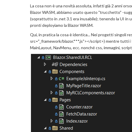
La cosa non è una novità assoluta, infatti già 2 anni orso
Blazor WASM, abbiamo usato questo "trucchetto" -sugg
(soprattutto in .net 3.1 era inusabile); tenendo la UI 
pronti deployiamo la Blazor WASM.
Qui, in pratica la cosa è identica... Nei progetti singoli re
src="_framework/blazor.***.js"></script>) mentre tutti i
MainLayout, NavMenu, ecc. nonché css, immagini, scrip