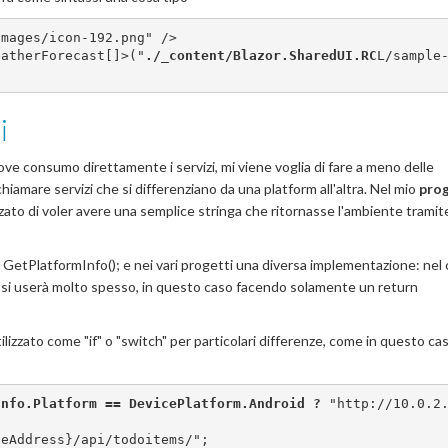
images/icon-192.png" />
eatherForecast[]>("
./_content/Blazor.SharedUI.RC
L/sample
i
ove consumo direttamente i servizi, mi viene voglia di fare a meno delle
chiamare servizi che si differenziano da una platform all'altra. Nel mio
pro
zato di voler avere una semplice stringa che ritornasse l'ambiente tramit
g GetPlatformInfo(); e nei vari progetti una diversa implementazione: nel 
si userà molto spesso, in questo caso facendo solamente un return
zzato come "if" o "switch" per particolari differenze, come in questo caso
Info.Platform == DevicePlatform.Android ?
"http://10.0.2
seAddress}
/api/todoitems/"
;