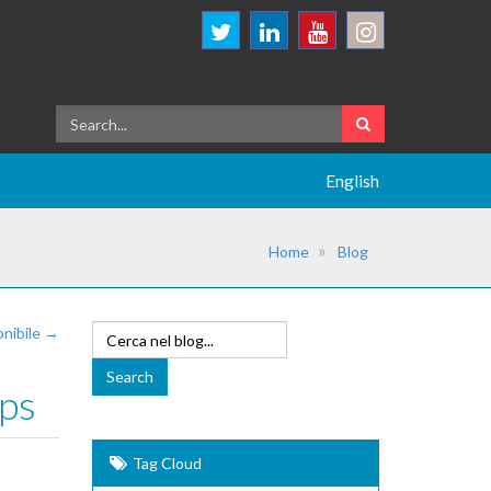
English
Home
Blog
onibile →
ps
Tag Cloud