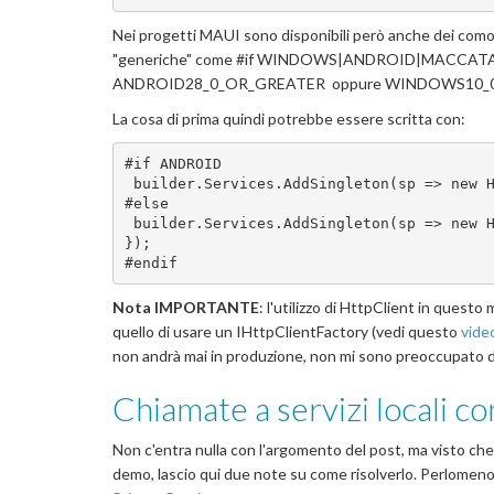
Nei progetti MAUI sono disponibili però anche dei comod
"generiche" come #if WINDOWS|ANDROID|MACCATALYST 
ANDROID28_0_OR_GREATER oppure WINDOWS10_0
La cosa di prima quindi potrebbe essere scritta con:
#if ANDROID
 builder.Services.AddSingleton(sp => new 
#else
 builder.Services.AddSingleton(sp => new HttpClient { BaseAddress = new Uri("https://localhost:7211") 
});
#endif
Nota IMPORTANTE
: l'utilizzo di HttpClient in quest
quello di usare un IHttpClientFactory (vedi questo
vide
non andrà mai in produzione, non mi sono preoccupato d
Chiamate a servizi locali c
Non c'entra nulla con l'argomento del post, ma visto che
demo, lascio qui due note su come risolverlo. Perlomeno 