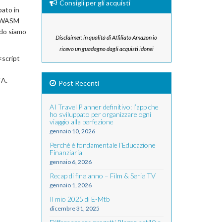
Consigli per gli acquisti
pato in
di WASM
ndo siamo
Disclaimer: in qualità di Affiliato Amazon io
ricevo un guadagno dagli acquisti idonei
(<script
TA.
Post Recenti
AI Travel Planner definitivo: l’app che
ho sviluppato per organizzare ogni
viaggio alla perfezione
gennaio 10, 2026
Perché è fondamentale l’Educazione
Finanziaria
gennaio 6, 2026
Recap di fine anno – Film & Serie TV
gennaio 1, 2026
Il mio 2025 di E-Mtb
dicembre 31, 2025