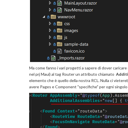
Ma come fanno i vari progetti a sapere di dover caricare i
nel prj Maui) al tag Router un attributo chiamato
Addit
elemento che è quello della nostra RCL. Nulla ci vietereb
avere Pages e Component "specifiche" per ogni singolo