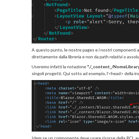
A questo punto, le nostre pages e i nostri componenti and
direttamente dalla libreria e non da path relativi o assolu
Useremo infatti la notazione
"./_content_/NomeLibrary
singoli progetti. Qui sotto ad esempio, l'<head> della i
Idem se un componente deve usare risorse della RCL av