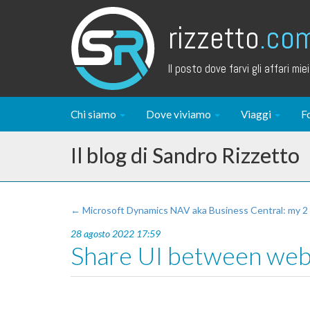
rizzetto
.co
Il posto dove farvi gli affari miei.
Chi siamo
Dove viviamo
Viaggi
F
Il blog di Sandro Rizzetto
← Microsoft Dynamics NAV aka Business Central: my 2
28 agosto 2022 17:59
Share UI between web