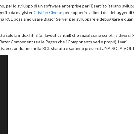
no, per lo sviluppo di un software enterprise per l'Esercito italiano svilup
erito da magister
Cristian Civera
- per sopperire ai limiti del debugger 
in una RCL possiamo usare Blazor Server per sviluppare e debuggare e qua
sta solo la index.html (o _layout.cshtml) che inizializzano script .js diversi 
 Razor Component (sia le Pages che i Components veri e propri), i vari
t js, ecc. andranno nella RCL sharata e saranno presenti UNA SOLA VOL