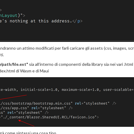
ranno un attimo modificati per farli caricare gli assets (css, images, scri
ti.
/path/file.ext"
sia all'interno di componenti della library sia nei vari .html
ndex.html di Wasm e di Maui
rà come sintassi una cosa tipo