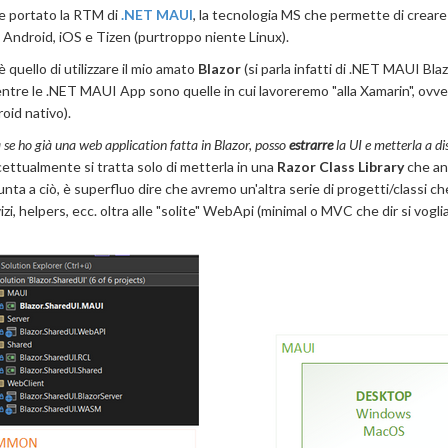
te portato la RTM di
.NET MAUI
, la tecnologia MS che permette di crear
Android, iOS e Tizen (purtroppo niente Linux).
quello di utilizzare il mio amato
Blazor
(si parla infatti di .NET MAUI Bla
mentre le .NET MAUI App sono quelle in cui lavoreremo "alla Xamarin", ovv
oid nativo).
se ho già una web application fatta in Blazor, posso
estrarre
la UI e metterla a di
cettualmente si tratta solo di metterla in una
Razor Class Library
che an
ta a ciò, è superfluo dire che avremo un'altra serie di progetti/classi ch
i, helpers, ecc. oltra alle "solite" WebApi (minimal o MVC che dir si vogli