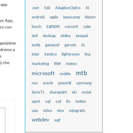
e app
.net
5dii
AdaptiveOptics
AI
blazor
android
apple
basecamp
zor App,
canon
ero con
bosch
concerti
cube
ebike
dell
devleap
eeepad
sposizione
emtb
galaxysii
garmin
iis
dremo a
lightroom
inter
kentico
linq
e
a) che
me
marketing
meteo
mtb
microsoft
mobile
nav
oracle
powerbi
samsung
SerieTv
sharepoint
ski
social
sql
sport
ssd
tfs
twitter
uae
video
vino
volagratis
webdev
wpf