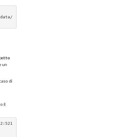
-data/
getto
e un
caso di
 il
.2:521