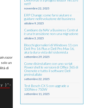
Differenze tra progetti Blazor net10 e
net9
novembre 22, 2025
ERP Change: come farsi aiutare e
guidare nell'evoluzione del business
ottobre 9, 2025
Cambiare da NAV a Business Central
è una transizione non una migrazione
ottobre 3, 2025
Blocchi giornalieri di Windows 11 con
Dell Pro 16 Plus e Dell Pro Max 16,
aka la dura vista del sistemista
settembre 29, 2025
ain.razor
 solo un
Come disinstallare con uno script
Powershell le versioni di Office 365 di
lità di
Onenote e tutto il software Dell
preinstallate
settembre 22, 2025
Test Bosch CX 5 con upgrade a
100Nm e 750W
settembre 11, 2025