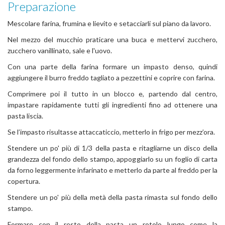
Preparazione
Mescolare farina, frumina e lievito e setacciarli sul piano da lavoro.
Nel mezzo del mucchio praticare una buca e mettervi zucchero,
zucchero vanillinato, sale e l'uovo.
Con una parte della farina formare un impasto denso, quindi
aggiungere il burro freddo tagliato a pezzettini e coprire con farina.
Comprimere poi il tutto in un blocco e, partendo dal centro,
impastare rapidamente tutti gli ingredienti fino ad ottenere una
pasta liscia.
Se l’impasto risultasse attaccaticcio, metterlo in frigo per mezz’ora.
Stendere un po' più di 1/3 della pasta e ritagliarne un disco della
grandezza del fondo dello stampo, appoggiarlo su un foglio di carta
da forno leggermente infarinato e metterlo da parte al freddo per la
copertura.
Stendere un po' più della metà della pasta rimasta sul fondo dello
stampo.
Formare con il resto della pasta un rotolo lungo come la