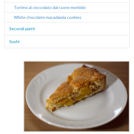
Tortino al cioccolato dal cuore morbido
White chocolate macadamia cookies
Secondi piatti
Sushi