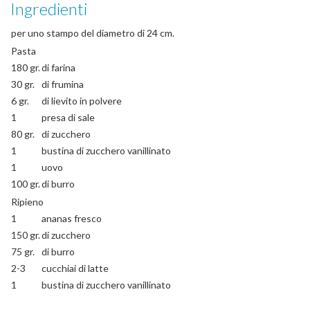
Ingredienti
per uno stampo del diametro di 24 cm.
Pasta
180 gr.
di farina
30 gr.
di frumina
6 gr.
di lievito in polvere
1
presa di sale
80 gr.
di zucchero
1
bustina di zucchero vanillinato
1
uovo
100 gr.
di burro
Ripieno
1
ananas fresco
150 gr.
di zucchero
75 gr.
di burro
2-3
cucchiai di latte
1
bustina di zucchero vanillinato