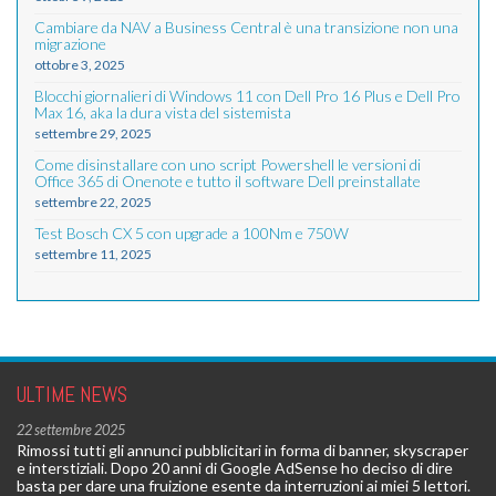
Cambiare da NAV a Business Central è una transizione non una
migrazione
ottobre 3, 2025
Blocchi giornalieri di Windows 11 con Dell Pro 16 Plus e Dell Pro
Max 16, aka la dura vista del sistemista
settembre 29, 2025
Come disinstallare con uno script Powershell le versioni di
Office 365 di Onenote e tutto il software Dell preinstallate
settembre 22, 2025
Test Bosch CX 5 con upgrade a 100Nm e 750W
settembre 11, 2025
ULTIME NEWS
22 settembre 2025
Rimossi tutti gli annunci pubblicitari in forma di banner, skyscraper
e interstiziali. Dopo 20 anni di Google AdSense ho deciso di dire
basta per dare una fruizione esente da interruzioni ai miei 5 lettori.