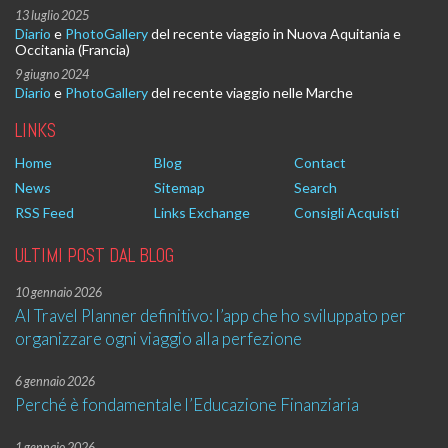
13 luglio 2025
Diario
e
PhotoGallery
del recente viaggio in Nuova Aquitania e
Occitania (Francia)
9 giugno 2024
Diario
e
PhotoGallery
del recente viaggio nelle Marche
LINKS
Home
Blog
Contact
News
Sitemap
Search
RSS Feed
Links Exchange
Consigli Acquisti
ULTIMI POST DAL BLOG
10 gennaio 2026
AI Travel Planner definitivo: l’app che ho sviluppato per
organizzare ogni viaggio alla perfezione
6 gennaio 2026
Perché è fondamentale l’Educazione Finanziaria
1 gennaio 2026