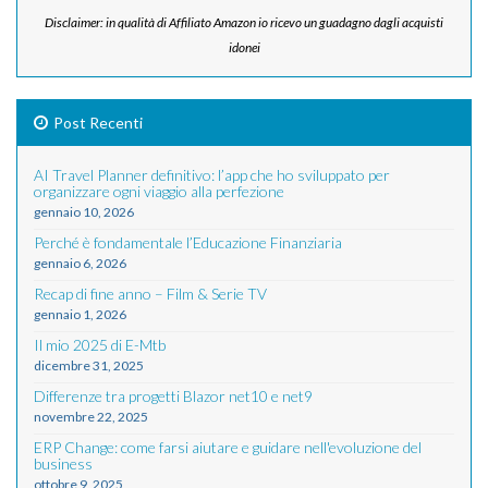
Disclaimer: in qualità di Affiliato Amazon io ricevo un guadagno dagli acquisti
idonei
Post Recenti
AI Travel Planner definitivo: l’app che ho sviluppato per
organizzare ogni viaggio alla perfezione
gennaio 10, 2026
Perché è fondamentale l’Educazione Finanziaria
gennaio 6, 2026
Recap di fine anno – Film & Serie TV
gennaio 1, 2026
Il mio 2025 di E-Mtb
dicembre 31, 2025
Differenze tra progetti Blazor net10 e net9
novembre 22, 2025
ERP Change: come farsi aiutare e guidare nell'evoluzione del
business
ottobre 9, 2025