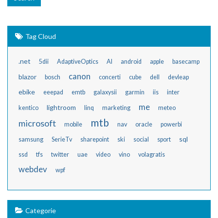
Tag Cloud
.net
5dii
AdaptiveOptics
AI
android
apple
basecamp
canon
blazor
bosch
concerti
cube
dell
devleap
ebike
eeepad
emtb
galaxysii
garmin
iis
inter
me
lightroom
kentico
linq
marketing
meteo
mtb
microsoft
mobile
nav
oracle
powerbi
sql
samsung
SerieTv
sharepoint
ski
social
sport
ssd
tfs
twitter
uae
video
vino
volagratis
webdev
wpf
Categorie