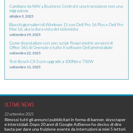
Cambiare da NAV a Business Central è una transizione non una
migrazione
ottobre 3, 2025
Blocchi giornalieri di Windows 11 con Dell Pro 16 Plus e Dell Pro
Max 16, aka la dura vista del sistemista
settembre 29, 2025
Come disinstallare con uno script Powershell le versioni di
Office 365 di Onenote e tutto il software Dell preinstallate
settembre 22, 2025
Test Bosch CX 5 con upgrade a 100Nm e 750W
settembre 11, 2025
ULTIME NEWS
22 settembre 2025
Rimossi tutti gli annunci pubblicitari in forma di banner, skyscraper
e interstiziali. Dopo 20 anni di Google AdSense ho deciso di dire
basta per dare una fruizione esente da interruzioni ai miei 5 lettori.