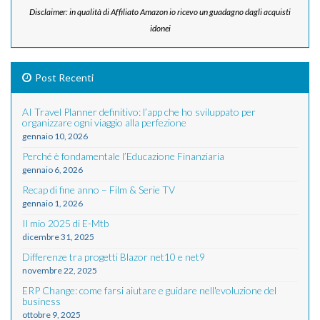
Disclaimer: in qualità di Affiliato Amazon io ricevo un guadagno dagli acquisti
idonei
Post Recenti
AI Travel Planner definitivo: l’app che ho sviluppato per
organizzare ogni viaggio alla perfezione
gennaio 10, 2026
Perché è fondamentale l’Educazione Finanziaria
gennaio 6, 2026
Recap di fine anno – Film & Serie TV
gennaio 1, 2026
Il mio 2025 di E-Mtb
dicembre 31, 2025
Differenze tra progetti Blazor net10 e net9
novembre 22, 2025
ERP Change: come farsi aiutare e guidare nell'evoluzione del
business
ottobre 9, 2025