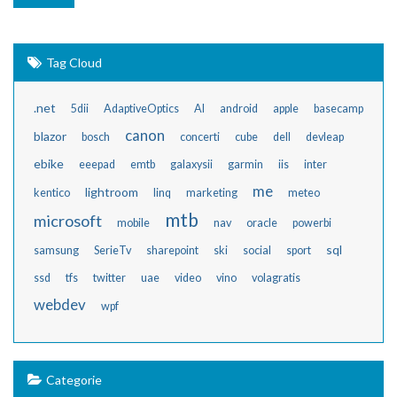
Tag Cloud
.net
5dii
AdaptiveOptics
AI
android
apple
basecamp
canon
blazor
bosch
concerti
cube
dell
devleap
ebike
eeepad
emtb
galaxysii
garmin
iis
inter
me
lightroom
kentico
linq
marketing
meteo
mtb
microsoft
mobile
nav
oracle
powerbi
sql
samsung
SerieTv
sharepoint
ski
social
sport
ssd
tfs
twitter
uae
video
vino
volagratis
webdev
wpf
Categorie