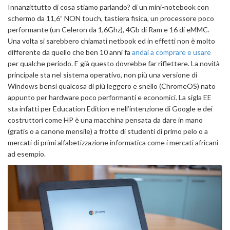
Innanzittutto di cosa stiamo parlando? di un mini-notebook con
schermo da 11,6” NON touch, tastiera fisica, un processore poco
performante (un Celeron da 1,6Ghz), 4Gb di Ram e 16 di eMMC.
Una volta si sarebbero chiamati netbook ed in effetti non è molto
differente da quello che ben 10 anni fa
andai a comprare e usare
per qualche periodo. E già questo dovrebbe far riflettere. La novità
principale sta nel sistema operativo, non più una versione di
Windows bensí qualcosa di più leggero e snello (ChromeOS) nato
appunto per hardware poco performanti e economici. La sigla EE
sta infatti per Education Edition e nell’intenzione di Google e dei
costruttori come HP è una macchina pensata da dare in mano
(gratis o a canone mensile) a frotte di studenti di primo pelo o a
mercati di primi alfabetizzazione informatica come i mercati africani
ad esempio.