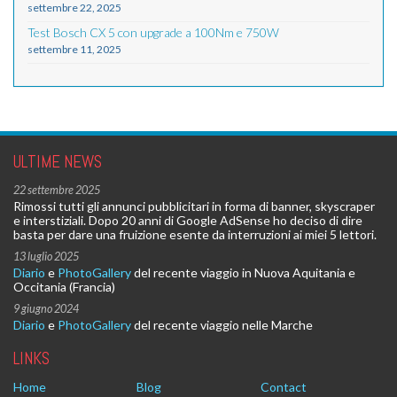
settembre 22, 2025
Test Bosch CX 5 con upgrade a 100Nm e 750W
settembre 11, 2025
ULTIME NEWS
22 settembre 2025
Rimossi tutti gli annunci pubblicitari in forma di banner, skyscraper
e interstiziali. Dopo 20 anni di Google AdSense ho deciso di dire
basta per dare una fruizione esente da interruzioni ai miei 5 lettori.
13 luglio 2025
Diario
e
PhotoGallery
del recente viaggio in Nuova Aquitania e
Occitania (Francia)
9 giugno 2024
Diario
e
PhotoGallery
del recente viaggio nelle Marche
LINKS
Home
Blog
Contact