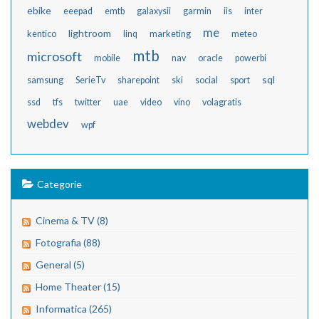
ebike
eeepad
emtb
galaxysii
garmin
iis
inter
me
lightroom
kentico
linq
marketing
meteo
mtb
microsoft
mobile
nav
oracle
powerbi
sql
samsung
SerieTv
sharepoint
ski
social
sport
ssd
tfs
twitter
uae
video
vino
volagratis
webdev
wpf
Categorie
Cinema & TV (8)
Fotografia (88)
General (5)
Home Theater (15)
Informatica (265)