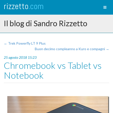
rizzetto
.com
Toggl
naviga
Il blog di Sandro Rizzetto
← Trek Powerfly LT 9 Plus
Buon decimo compleanno a Kuro e compagni →
25 agosto 2018 15:23
Chromebook vs Tablet vs
Notebook