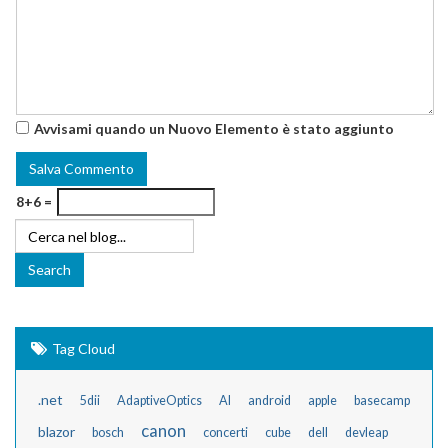
Avvisami quando un Nuovo Elemento è stato aggiunto
8+6 =
Tag Cloud
.net
5dii
AdaptiveOptics
AI
android
apple
basecamp
canon
blazor
bosch
concerti
cube
dell
devleap