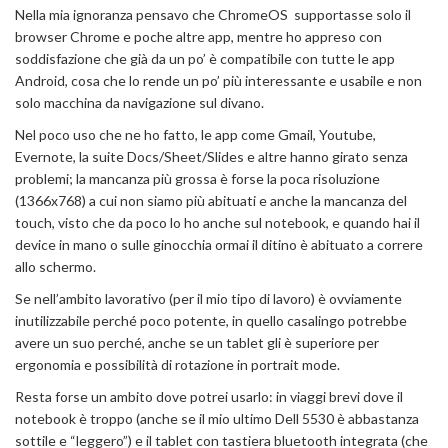
Nella mia ignoranza pensavo che ChromeOS supportasse solo il
browser Chrome e poche altre app, mentre ho appreso con
soddisfazione che già da un po’ è compatibile con tutte le app
Android, cosa che lo rende un po’ più interessante e usabile e non
solo macchina da navigazione sul divano.
Nel poco uso che ne ho fatto, le app come Gmail, Youtube,
Evernote, la suite Docs/Sheet/Slides e altre hanno girato senza
problemi; la mancanza più grossa è forse la poca risoluzione
(1366x768) a cui non siamo più abituati e anche la mancanza del
touch, visto che da poco lo ho anche sul notebook, e quando hai il
device in mano o sulle ginocchia ormai il ditino è abituato a correre
allo schermo.
Se nell’ambito lavorativo (per il mio tipo di lavoro) è ovviamente
inutilizzabile perché poco potente, in quello casalingo potrebbe
avere un suo perché, anche se un tablet gli è superiore per
ergonomia e possibilità di rotazione in portrait mode.
Resta forse un ambito dove potrei usarlo: in viaggi brevi dove il
notebook è troppo (anche se il mio ultimo Dell 5530 è abbastanza
sottile e “leggero”) e il tablet con tastiera bluetooth integrata (che