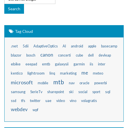
Tag Cloud
.net
5dii
AdaptiveOptics
AI
android
apple
basecamp
canon
blazor
bosch
concerti
cube
dell
devleap
ebike
eeepad
emtb
galaxysii
garmin
iis
inter
me
lightroom
kentico
linq
marketing
meteo
mtb
microsoft
mobile
nav
oracle
powerbi
sql
samsung
SerieTv
sharepoint
ski
social
sport
ssd
tfs
twitter
uae
video
vino
volagratis
webdev
wpf