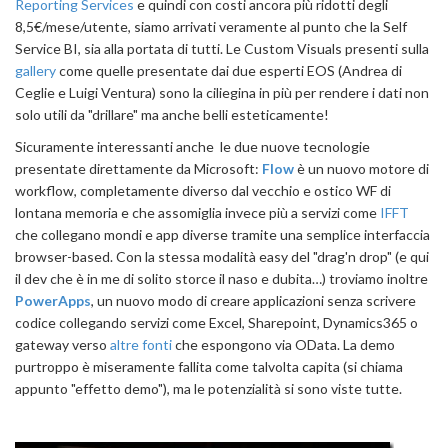
Reporting Services
e quindi con costi ancora più ridotti degli
8,5€/mese/utente, siamo arrivati veramente al punto che la Self
Service BI, sia alla portata di tutti. Le Custom Visuals presenti sulla
gallery
come quelle presentate dai due esperti EOS (Andrea di
Ceglie e Luigi Ventura) sono la ciliegina in più per rendere i dati non
solo utili da "drillare" ma anche belli esteticamente!
Sicuramente interessanti anche le due nuove tecnologie
presentate direttamente da Microsoft:
Flow
è un nuovo motore di
workflow, completamente diverso dal vecchio e ostico WF di
lontana memoria e che assomiglia invece più a servizi come
IFFT
che collegano mondi e app diverse tramite una semplice interfaccia
browser-based. Con la stessa modalità easy del "drag'n drop" (e qui
il dev che è in me di solito storce il naso e dubita…) troviamo inoltre
PowerApps
, un nuovo modo di creare applicazioni senza scrivere
codice collegando servizi come Excel, Sharepoint, Dynamics365 o
gateway verso
altre fonti
che espongono via OData. La demo
purtroppo è miseramente fallita come talvolta capita (si chiama
appunto "effetto demo"), ma le potenzialità si sono viste tutte.