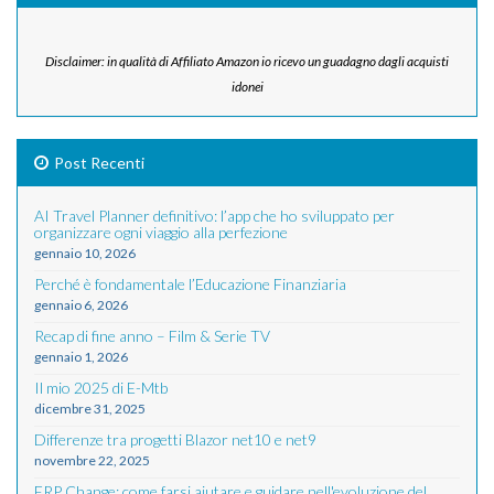
Disclaimer: in qualità di Affiliato Amazon io ricevo un guadagno dagli acquisti
idonei
Post Recenti
AI Travel Planner definitivo: l’app che ho sviluppato per
organizzare ogni viaggio alla perfezione
gennaio 10, 2026
Perché è fondamentale l’Educazione Finanziaria
gennaio 6, 2026
Recap di fine anno – Film & Serie TV
gennaio 1, 2026
Il mio 2025 di E-Mtb
dicembre 31, 2025
Differenze tra progetti Blazor net10 e net9
novembre 22, 2025
ERP Change: come farsi aiutare e guidare nell'evoluzione del