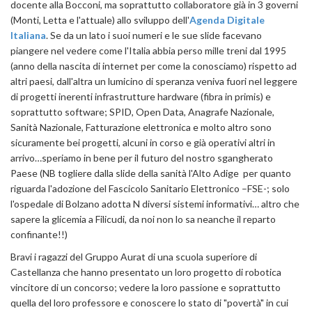
docente alla Bocconi, ma soprattutto collaboratore già in 3 governi
(Monti, Letta e l'attuale) allo sviluppo dell'
Agenda Digitale
Italiana
. Se da un lato i suoi numeri e le sue slide facevano
piangere nel vedere come l'Italia abbia perso mille treni dal 1995
(anno della nascita di internet per come la conosciamo) rispetto ad
altri paesi, dall'altra un lumicino di speranza veniva fuori nel leggere
di progetti inerenti infrastrutture hardware (fibra in primis) e
soprattutto software; SPID, Open Data, Anagrafe Nazionale,
Sanità Nazionale, Fatturazione elettronica e molto altro sono
sicuramente bei progetti, alcuni in corso e già operativi altri in
arrivo…speriamo in bene per il futuro del nostro sgangherato
Paese (NB togliere dalla slide della sanità l'Alto Adige per quanto
riguarda l'adozione del Fascicolo Sanitario Elettronico –FSE-; solo
l'ospedale di Bolzano adotta N diversi sistemi informativi… altro che
sapere la glicemia a Filicudi, da noi non lo sa neanche il reparto
confinante!!)
Bravi i ragazzi del Gruppo Aurat di una scuola superiore di
Castellanza che hanno presentato un loro progetto di robotica
vincitore di un concorso; vedere la loro passione e soprattutto
quella del loro professore e conoscere lo stato di "povertà" in cui