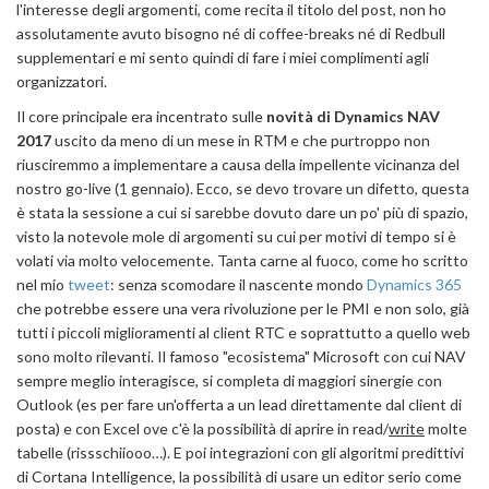
l'interesse degli argomenti, come recita il titolo del post, non ho
assolutamente avuto bisogno né di coffee-breaks né di Redbull
supplementari e mi sento quindi di fare i miei complimenti agli
organizzatori.
Il core principale era incentrato sulle
novità di Dynamics NAV
2017
uscito da meno di un mese in RTM e che purtroppo non
riusciremmo a implementare a causa della impellente vicinanza del
nostro go-live (1 gennaio). Ecco, se devo trovare un difetto, questa
è stata la sessione a cui si sarebbe dovuto dare un po' più di spazio,
visto la notevole mole di argomenti su cui per motivi di tempo si è
volati via molto velocemente. Tanta carne al fuoco, come ho scritto
nel mio
tweet
: senza scomodare il nascente mondo
Dynamics 365
che potrebbe essere una vera rivoluzione per le PMI e non solo, già
tutti i piccoli miglioramenti al client RTC e soprattutto a quello web
sono molto rilevanti. Il famoso "ecosistema" Microsoft con cui NAV
sempre meglio interagisce, si completa di maggiori sinergie con
Outlook (es per fare un'offerta a un lead direttamente dal client di
posta) e con Excel ove c'è la possibilità di aprire in read/
write
molte
tabelle (rissschiiooo…). E poi integrazioni con gli algoritmi predittivi
di Cortana Intelligence, la possibilità di usare un editor serio come