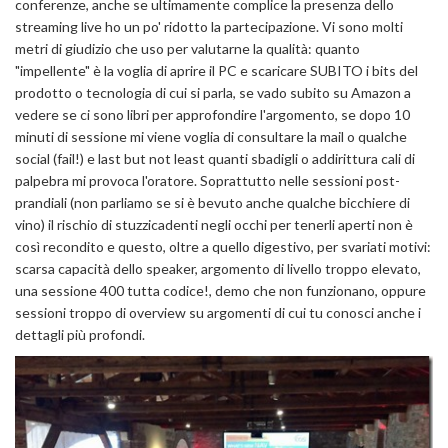
conferenze, anche se ultimamente complice la presenza dello
streaming live ho un po' ridotto la partecipazione. Vi sono molti
metri di giudizio che uso per valutarne la qualità: quanto
"impellente" è la voglia di aprire il PC e scaricare SUBITO i bits del
prodotto o tecnologia di cui si parla, se vado subito su Amazon a
vedere se ci sono libri per approfondire l'argomento, se dopo 10
minuti di sessione mi viene voglia di consultare la mail o qualche
social (fail!) e last but not least quanti sbadigli o addirittura cali di
palpebra mi provoca l'oratore. Soprattutto nelle sessioni post-
prandiali (non parliamo se si è bevuto anche qualche bicchiere di
vino) il rischio di stuzzicadenti negli occhi per tenerli aperti non è
così recondito e questo, oltre a quello digestivo, per svariati motivi:
scarsa capacità dello speaker, argomento di livello troppo elevato,
una sessione 400 tutta codice!, demo che non funzionano, oppure
sessioni troppo di overview su argomenti di cui tu conosci anche i
dettagli più profondi.