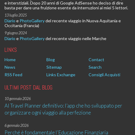
e interstiziali. Dopo 20 anni di Google AdSense ho deciso di dire
basta per dare una fruizione esente da interruzioni ai miei 5 lettori.
13 luglio 2025
Diario
e
PhotoGallery
del recente viaggio in Nuova Aquitania e
Occitania (Francia)
9 giugno 2024
Diario
e
PhotoGallery
del recente viaggio nelle Marche
LINKS
Home
Blog
Contact
News
Sitemap
Search
RSS Feed
Links Exchange
Consigli Acquisti
ULTIMI POST DAL BLOG
10 gennaio 2026
AI Travel Planner definitivo: l’app che ho sviluppato per
organizzare ogni viaggio alla perfezione
6 gennaio 2026
Perché è fondamentale l’Educazione Finanziaria