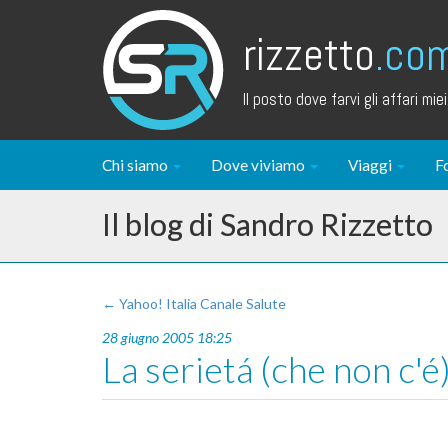
rizzetto
.co
Il posto dove farvi gli affari miei.
Chi siamo
Dove viviamo
Viaggi
F
Il blog di Sandro Rizzetto
← Yahoo! Italia Canale Salute
28 giugno 2005 18:25
La serietá (che non c'é)