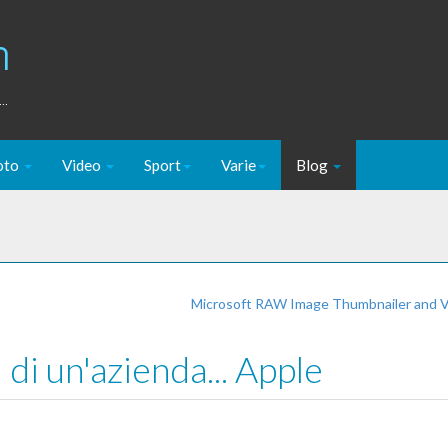
m
..
oto
Video
Sport
Varie
Blog
Microsoft RAW Image Thumbnailer and 
 di un'azienda... Apple