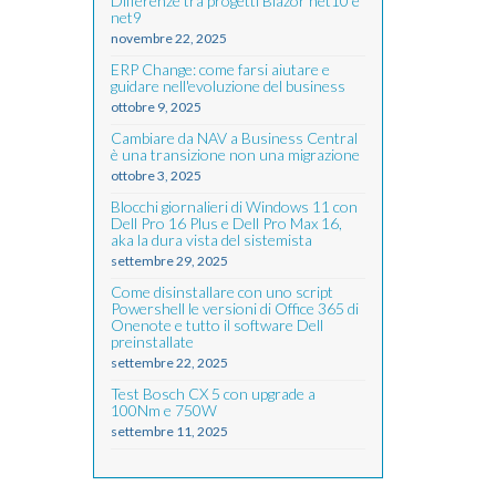
Differenze tra progetti Blazor net10 e
net9
novembre 22, 2025
ERP Change: come farsi aiutare e
guidare nell'evoluzione del business
ottobre 9, 2025
Cambiare da NAV a Business Central
è una transizione non una migrazione
ottobre 3, 2025
Blocchi giornalieri di Windows 11 con
Dell Pro 16 Plus e Dell Pro Max 16,
aka la dura vista del sistemista
settembre 29, 2025
Come disinstallare con uno script
Powershell le versioni di Office 365 di
Onenote e tutto il software Dell
preinstallate
settembre 22, 2025
Test Bosch CX 5 con upgrade a
100Nm e 750W
settembre 11, 2025