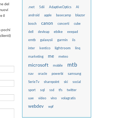
ne del
.net
5dii
AdaptiveOptics
AI
 nuovi
blazor
 il
android
apple
basecamp
canon
bosch
concerti
cube
a pochi
ebike
dell
devleap
eeepad
lienti)
emtb
galaxysii
garmin
iis
lightroom
inter
kentico
linq
me
marketing
meteo
mtb
microsoft
mobile
nav
oracle
powerbi
samsung
SerieTv
sharepoint
ski
social
sql
sport
ssd
tfs
twitter
uae
video
vino
volagratis
webdev
wpf