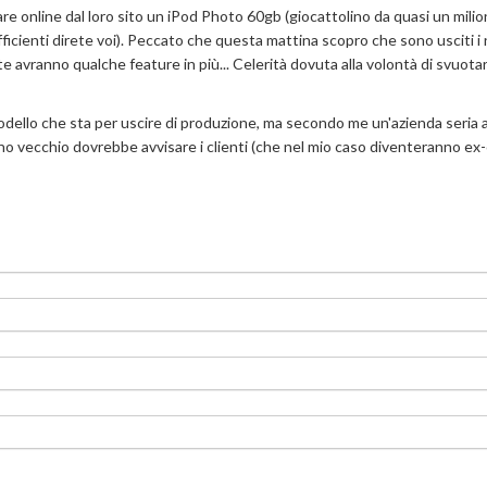
nare online dal loro sito un iPod Photo 60gb (giocattolino da quasi un milio
ficienti direte voi). Peccato che questa mattina scopro che sono usciti i
avranno qualche feature in più... Celerità dovuta alla volontà di svuotare
odello che sta per uscire di produzione, ma secondo me un'azienda seria 
uno vecchio dovrebbe avvisare i clienti (che nel mio caso diventeranno ex-c