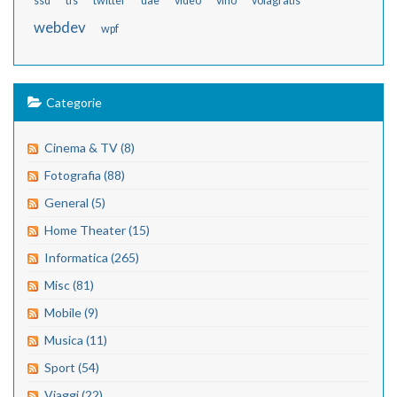
ssd
tfs
twitter
uae
video
vino
volagratis
webdev
wpf
Categorie
Cinema & TV (8)
Fotografia (88)
General (5)
Home Theater (15)
Informatica (265)
Misc (81)
Mobile (9)
Musica (11)
Sport (54)
Viaggi (22)