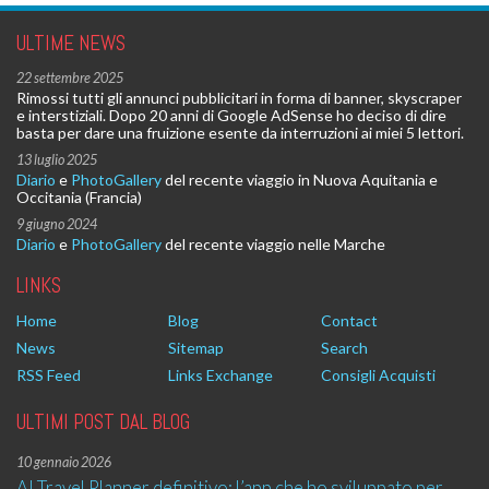
ULTIME NEWS
22 settembre 2025
Rimossi tutti gli annunci pubblicitari in forma di banner, skyscraper
e interstiziali. Dopo 20 anni di Google AdSense ho deciso di dire
basta per dare una fruizione esente da interruzioni ai miei 5 lettori.
13 luglio 2025
Diario
e
PhotoGallery
del recente viaggio in Nuova Aquitania e
Occitania (Francia)
9 giugno 2024
Diario
e
PhotoGallery
del recente viaggio nelle Marche
LINKS
Home
Blog
Contact
News
Sitemap
Search
RSS Feed
Links Exchange
Consigli Acquisti
ULTIMI POST DAL BLOG
10 gennaio 2026
AI Travel Planner definitivo: l’app che ho sviluppato per