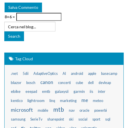
8+6 =
Tag Cloud
.net
5dii
AdaptiveOptics
AI
android
apple
basecamp
canon
blazor
bosch
concerti
cube
dell
devleap
ebike
eeepad
emtb
galaxysii
garmin
iis
inter
me
lightroom
kentico
linq
marketing
meteo
mtb
microsoft
mobile
nav
oracle
powerbi
sql
samsung
SerieTv
sharepoint
ski
social
sport