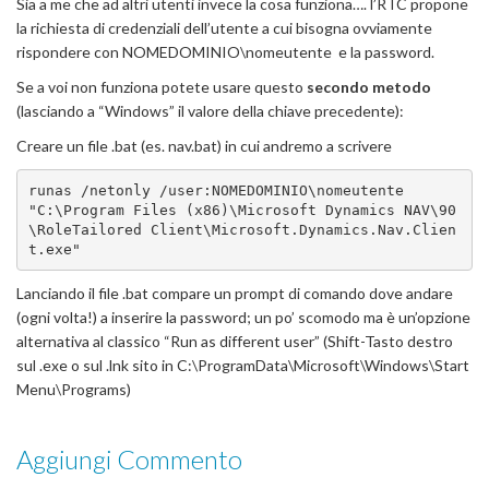
Sia a me che ad altri utenti invece la cosa funziona…. l’RTC propone
la richiesta di credenziali dell’utente a cui bisogna ovviamente
rispondere con NOMEDOMINIO\nomeutente e la password.
Se a voi non funziona potete usare questo
secondo metodo
(lasciando a “Windows” il valore della chiave precedente):
Creare un file .bat (es. nav.bat) in cui andremo a scrivere
runas /netonly /user:NOMEDOMINIO\nomeutente  
"C:\Program Files (x86)\Microsoft Dynamics NAV\90
\RoleTailored Client\Microsoft.Dynamics.Nav.Clien
t.exe"
Lanciando il file .bat compare un prompt di comando dove andare
(ogni volta!) a inserire la password; un po’ scomodo ma è un’opzione
alternativa al classico “Run as different user” (Shift-Tasto destro
sul .exe o sul .lnk sito in C:\ProgramData\Microsoft\Windows\Start
Menu\Programs)
Aggiungi Commento