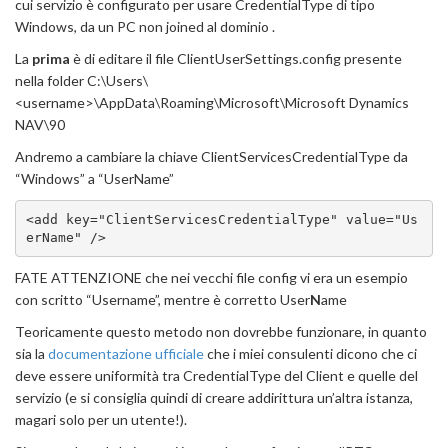
cui servizio è configurato per usare CredentialType di tipo
Windows, da un PC non joined al dominio .
La
prima
è di editare il file ClientUserSettings.config presente
nella folder C:\Users\
<username>\AppData\Roaming\Microsoft\Microsoft Dynamics
NAV\90
Andremo a cambiare la chiave ClientServicesCredentialType da
“Windows” a “UserName”
<add key="ClientServicesCredentialType" value="Us
erName" />
FATE ATTENZIONE che nei vecchi file config vi era un esempio
con scritto “Username”, mentre è corretto User
N
ame
Teoricamente questo metodo non dovrebbe funzionare, in quanto
sia la
documentazione ufficiale
che i miei consulenti dicono che ci
deve essere uniformità tra CredentialType del Client e quelle del
servizio (e si consiglia quindi di creare addirittura un’altra istanza,
magari solo per un utente!).