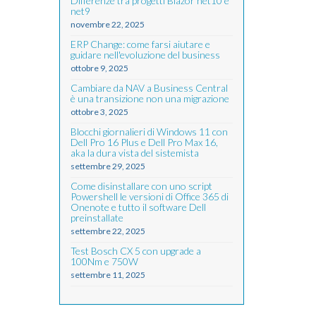
Differenze tra progetti Blazor net10 e
net9
novembre 22, 2025
ERP Change: come farsi aiutare e
guidare nell'evoluzione del business
ottobre 9, 2025
Cambiare da NAV a Business Central
è una transizione non una migrazione
ottobre 3, 2025
Blocchi giornalieri di Windows 11 con
Dell Pro 16 Plus e Dell Pro Max 16,
aka la dura vista del sistemista
settembre 29, 2025
Come disinstallare con uno script
Powershell le versioni di Office 365 di
Onenote e tutto il software Dell
preinstallate
settembre 22, 2025
Test Bosch CX 5 con upgrade a
100Nm e 750W
settembre 11, 2025