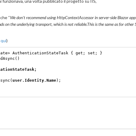
 funzionava, una volta pubblicato il progetto su IIS,
 che “
We don't recommend using HttpContextAccessor in server-side Blazor appl
nds on the underlying transport, which is not reliable.This is the same as for other
o
qui
)
ate> AuthenticationStateTask { get; set; }

edAsync()
cationStateTask;
Async(
user.Identity.Name
);