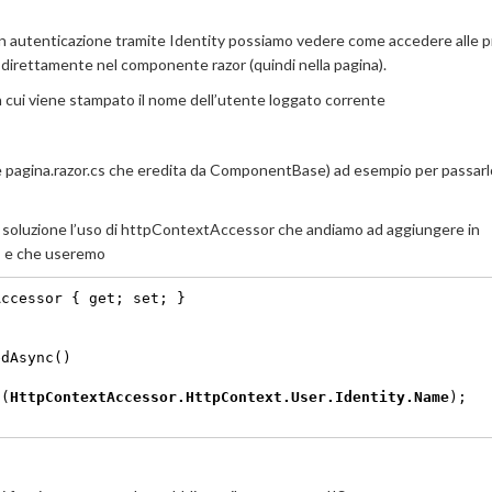
con autenticazione tramite Identity possiamo vedere come accedere alle p
 direttamente nel componente razor (quindi nella pagina).
in cui viene stampato il nome dell’utente loggato corrente
e pagina.razor.cs che eredita da ComponentBase) ad esempio per passarlo
e soluzione l’uso di httpContextAccessor che andiamo ad aggiungere in
; e che useremo
Accessor { get; set; }
edAsync()
c(
HttpContextAccessor.HttpContext.User.Identity.Name
);