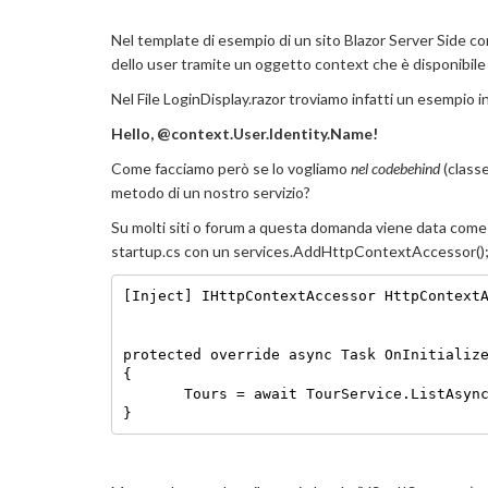
Nel template di esempio di un sito Blazor Server Side 
dello user tramite un oggetto context che è disponibile
Nel File LoginDisplay.razor troviamo infatti un esempio 
Hello, @context.User.Identity.Name!
Come facciamo però se lo vogliamo
nel codebehind
(class
metodo di un nostro servizio?
Su molti siti o forum a questa domanda viene data com
startup.cs con un services.AddHttpContextAccessor()
[Inject] IHttpContextAccessor HttpContext
protected override async Task OnInitializ
{
       Tours = await TourService.ListAsyn