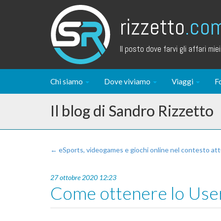
rizzetto
.co
Il posto dove farvi gli affari miei.
Chi siamo
Dove viviamo
Viaggi
F
Il blog di Sandro Rizzetto
← eSports, videogames e giochi online nel contesto att
27 ottobre 2020 12:23
Come ottenere lo User