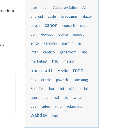
.net
5dii
AdaptiveOptics
AI
roprietà
blazor
android
apple
basecamp
canon
bosch
concerti
cube
ebike
dell
devleap
eeepad
emtb
galaxysii
garmin
iis
 al
lightroom
inter
kentico
linq
me
marketing
meteo
mtb
microsoft
mobile
nav
oracle
powerbi
samsung
SerieTv
sharepoint
ski
social
sql
sport
ssd
tfs
twitter
uae
video
vino
volagratis
webdev
wpf