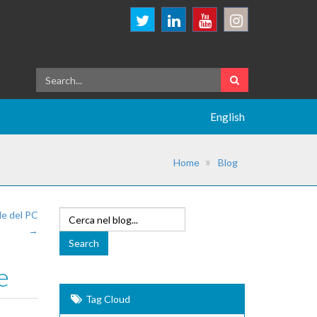
English
Home
Blog
le del PC
→
e
Tag Cloud