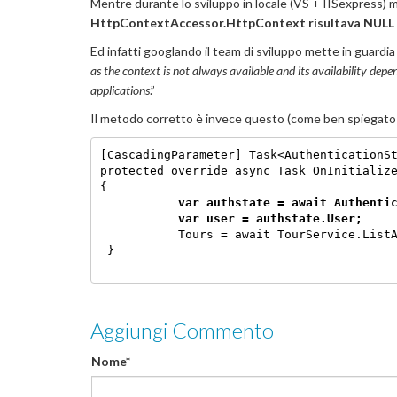
Mentre durante lo sviluppo in locale (VS + IISexpress) mi
HttpContextAccessor.HttpContext risultava NULL
Ed infatti googlando il team di sviluppo mette in guardia
as the context is not always available and its availability depe
applications
.”
Il metodo corretto è invece questo (come ben spiegat
[CascadingParameter] Task<AuthenticationSt
protected override async Task OnInitializ
{
    var authstate = await Authenti
           var user = authstate.User;
           Tours = await TourService.List
 }
Aggiungi Commento
Nome*