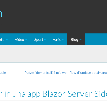
m
..
oto
Video
Sport
Varie
Blog
uale
Pulizie “domenicali”, il mio workflow di update settimana
 in una app Blazor Server Sid