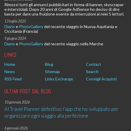
Rimossi tutti gli annunci pubblicitari in forma di banner, skyscraper
e interstiziali. Dopo 20 anni di Google AdSense ho deciso di dire
basta per dare una fruizione esente da interruzioni ai miei 5 lettori.
13 luglio 2025
Diario
e
PhotoGallery
del recente viaggio in Nuova Aquitania e
Occitania (Francia)
9 giugno 2024
Diario
e
PhotoGallery
del recente viaggio nelle Marche
LINKS
Home
Blog
Contact
News
Sitemap
Search
RSS Feed
Links Exchange
Consigli Acquisti
ULTIMI POST DAL BLOG
10 gennaio 2026
AI Travel Planner definitivo: l’app che ho sviluppato per
organizzare ogni viaggio alla perfezione
6 gennaio 2026