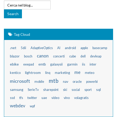
Tag Cloud
.net
5dii
AdaptiveOptics
AI
android
apple
basecamp
canon
blazor
bosch
concerti
cube
dell
devleap
ebike
eeepad
emtb
galaxysii
garmin
iis
inter
me
lightroom
kentico
linq
marketing
meteo
mtb
microsoft
mobile
nav
oracle
powerbi
sql
samsung
SerieTv
sharepoint
ski
social
sport
ssd
tfs
twitter
uae
video
vino
volagratis
webdev
wpf