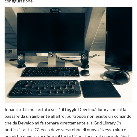
configurazione.
Innanzitutto ho settato su L1 il toggle Develop/Library che mi fa
passare da un ambiente all’altro; purtroppo non esiste un comando
che da Develop mi fa tornare direttamente alla Grid Library (in
pratica il tasto “G”, ecco dove servirebbe di nuovo il keystroke) e
quindi ho dovuto sacrificare il tasto L2 per forzare il comando Grid