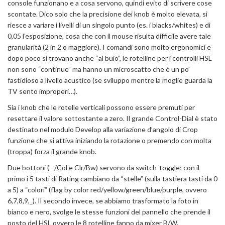
console funzionano e a cosa servono, quindi evito di scrivere cose
scontate. Dico solo che la precisione dei knob è molto elevata, si
riesce a variare i livelli di un singolo punto (es. i blacks/whites) e di
0,05 l’esposizione, cosa che con il mouse risulta difficile avere tale
granularità (2 in 2 o maggiore). I comandi sono molto ergonomici e
dopo poco si trovano anche “al buio”, le rotelline per i controlli HSL
non sono “continue” ma hanno un microscatto che è un po’
fastidioso a livello acustico (se sviluppo mentre la moglie guarda la
TV sento improperi…).
Sia i knob che le rotelle verticali possono essere premuti per
resettare il valore sottostante a zero. Il grande Control-Dial è stato
destinato nel modulo Develop alla variazione d’angolo di Crop
funzione che si attiva iniziando la rotazione o premendo con molta
(troppa) forza il grande knob.
Due bottoni (--/Col e Clr/Bw) servono da switch-toggle; con il
primo i 5 tasti di Rating cambiano da “stelle” (sulla tastiera tasti da 0
a 5) a “colori” (flag by color red/yellow/green/blue/purple, ovvero
6,7,8,9,_). Il secondo invece, se abbiamo trasformato la foto in
bianco e nero, svolge le stesse funzioni del pannello che prende il
posto del HSL ovvero le 8 rotelline fanno da mixer B/W.