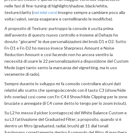
nelle fasi di fine-tuning di highlight/shadow, black/white,
texture/clarity (
nei miei corsi
insegno sempre a cambiare poco alla
volta i valori, senza esagerare e centellinando le modifiche).
A proposito di Texture: purtroppo la console è uscita prima
dell’avvento di questo nuovo controllo e insieme al Dehaze ho
dovuto “giocarmi” le due personalizzazioni dei knob D1 e D2. Sotto
Fn-D1 e Fn-D2 ho messo invece Sharpness Amount e Noise
Reduction Amount e cosi facendo non ho ancora sentito la
necessità di usare le 22 personalizzazioni a disposizione del Custom
Mode (ogni tanto sento la mancanza del vignetting, ma lo uso
veramente di rado).
Sempre durante lo sviluppo mi fa comodo controllare alcuni dati
relativi allo scatto che spengo/accendo con il tasto C3 (show/hide
info overlay) così come con Fn-C4 il Show/Hide Clipping per le zone
bruciate o annegate (il C4 come detto lo tengo per lo zoom in/out).
Su L2 ho messo il picker (contagocce) del White Balance Custom e
su L3 l’attivazione del Graduated Filter; a proposito, quando si è
dentro un filtro (graduated, radial, brush) gli 11 dial tonali
funzionano correttamente dentro il comando del filtro di maschera