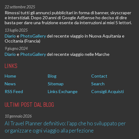
22 settembre 2025
Rimossi tutti gli annunci pubblicitari in forma di banner, skyscraper
e interstiziali. Dopo 20 anni di Google AdSense ho deciso di dire
basta per dare una fruizione esente da interruzioni ai miei 5 lettori.
13 luglio 2025
Diario
e
PhotoGallery
del recente viaggio in Nuova Aquitania e
Occitania (Francia)
9 giugno 2024
Diario
e
PhotoGallery
del recente viaggio nelle Marche
LINKS
Home
Blog
Contact
News
Sitemap
Search
RSS Feed
Links Exchange
Consigli Acquisti
ULTIMI POST DAL BLOG
10 gennaio 2026
AI Travel Planner definitivo: l’app che ho sviluppato per
organizzare ogni viaggio alla perfezione