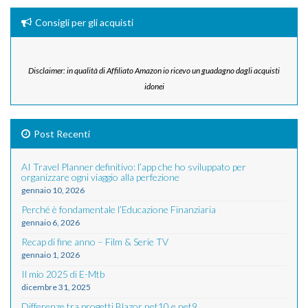
Consigli per gli acquisti
Disclaimer: in qualità di Affiliato Amazon io ricevo un guadagno dagli acquisti
idonei
Post Recenti
AI Travel Planner definitivo: l’app che ho sviluppato per
organizzare ogni viaggio alla perfezione
gennaio 10, 2026
Perché è fondamentale l’Educazione Finanziaria
gennaio 6, 2026
Recap di fine anno – Film & Serie TV
gennaio 1, 2026
Il mio 2025 di E-Mtb
dicembre 31, 2025
Differenze tra progetti Blazor net10 e net9