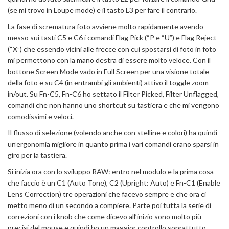
(se mi trovo in Loupe mode) e il tasto L3 per fare il contrario.
La fase di scrematura foto avviene molto rapidamente avendo
messo sui tasti C5 e C6 i comandi Flag Pick (“P e “U”) e Flag Reject
(“X”) che essendo vicini alle frecce con cui spostarsi di foto in foto
mi permettono con la mano destra di essere molto veloce. Con il
bottone Screen Mode vado in Full Screen per una visione totale
della foto e su C4 (in entrambi gli ambienti) attivo il toggle zoom
in/out. Su Fn-C5, Fn-C6 ho settato il Filter Picked, Filter Unflagged,
comandi che non hanno uno shortcut su tastiera e che mi vengono
comodissimi e veloci.
Il flusso di selezione (volendo anche con stelline e colori) ha quindi
un’ergonomia migliore in quanto prima i vari comandi erano sparsi in
giro per la tastiera.
Si inizia ora con lo sviluppo RAW: entro nel modulo e la prima cosa
che faccio è un C1 (Auto Tone), C2 (Upright: Auto) e Fn-C1 (Enable
Lens Correction) tre operazioni che facevo sempre e che ora ci
metto meno di un secondo a compiere. Parte poi tutta la serie di
correzioni con i knob che come dicevo all’inizio sono molto più
precisi del mouse e quindi ho un maggior controllo soprattutto