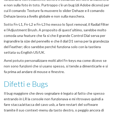
e non sulla foto in toto. Purtroppo c’è un bug (di Adobe dicono) per
cui il comando Texture fa muovere lo slider Dehaze e il comando
Dehaze lavora a livello globale e non sulla maschera.
Sotto Fn-L1, Fn-L2 e Fn-L3 ho messo lo Spot removal, il Radial Filter
e l’Adjustment Brush. A proposito di quest’ultimo, sarebbe molto
comoda una feature che fa si che il grande Control Dial serva per
ingrandire la size del pennello e che il dial D1 serva per la grandezza
del Feather; dico sarebbe perché funziona solo con la tastiera
settata su English US/UK.
Avrei potuto personalizzare molti altri Fn-keys ma come dicevo se
non sono funzioni che si usano spesso, si tende a dimenticarle e si
fa prima ad andare di mouse e finestre.
Difetti e Bugs
Il bug maggiore che devo segnalare è legato al fatto che spesso
entrando in LR la console non funzionava e mi ritrovavo quindi a
fare stacca/attacca del cavo usb, a fare restart del software
tramite il suo context-menu da tasto destro, o peggio ancora di