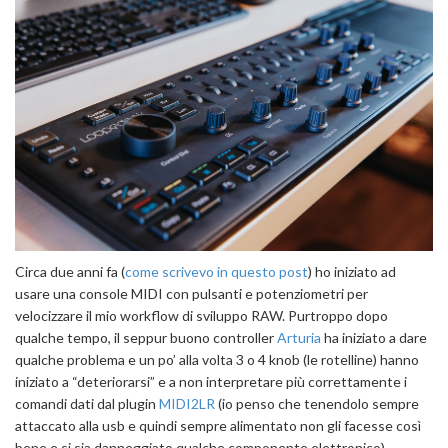
Circa due anni fa (
come scrivevo in questo post
) ho iniziato ad
usare una console MIDI con pulsanti e potenziometri per
velocizzare il mio workflow di sviluppo RAW. Purtroppo dopo
qualche tempo, il seppur buono controller
Arturia
ha iniziato a dare
qualche problema e un po’ alla volta 3 o 4 knob (le rotelline) hanno
iniziato a “deteriorarsi” e a non interpretare più correttamente i
comandi dati dal plugin
MIDI2LR
(io penso che tenendolo sempre
attaccato alla usb e quindi sempre alimentato non gli facesse così
bene e si sia danneggiato qualche componente elettronico).