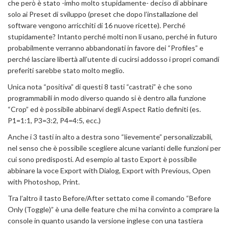
che però è stato -imho molto stupidamente- deciso di abbinare
solo ai Preset di sviluppo (preset che dopo l’installazione del
software vengono arricchiti di 16 nuove ricette). Perché
stupidamente? Intanto perché molti non li usano, perché in futuro
probabilmente verranno abbandonati in favore dei “Profiles” e
perché lasciare libertà all’utente di cucirsi addosso i propri comandi
preferiti sarebbe stato molto meglio.
Unica nota “positiva” di questi 8 tasti “castrati” è che sono
programmabili in modo diverso quando si è dentro alla funzione
“Crop” ed è possibile abbinarvi degli Aspect Ratio definiti (es.
P1=1:1, P3=3:2, P4=4:5, ecc.)
Anche i 3 tasti in alto a destra sono “lievemente” personalizzabili,
nel senso che è possibile scegliere alcune varianti delle funzioni per
cui sono predisposti. Ad esempio al tasto Export è possibile
abbinare la voce Export with Dialog, Export with Previous, Open
with Photoshop, Print.
Tra l’altro il tasto Before/After settato come il comando “Before
Only (Toggle)” è una delle feature che mi ha convinto a comprare la
console in quanto usando la versione inglese con una tastiera