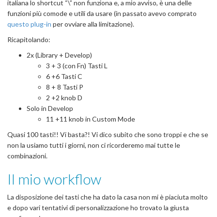
italiana lo shortcut “\” non funziona e, a mio avviso, è una delle
funzioni più comode e utili da usare (in passato avevo comprato
questo plug-in
per ovviare alla limitazione).
Ricapitolando:
2x (Library + Develop)
3 + 3 (con Fn) Tasti L
6 +6 Tasti C
8 + 8 Tasti P
2 +2 knob D
Solo in Develop
11 +11 knob in Custom Mode
Quasi 100 tasti!! Vi basta?! Vi dico subito che sono troppi e che se
non la usiamo tutti i giorni, non ci ricorderemo mai tutte le
combinazioni.
Il mio workflow
La disposizione dei tasti che ha dato la casa non mi è piaciuta molto
e dopo vari tentativi di personalizzazione ho trovato la giusta