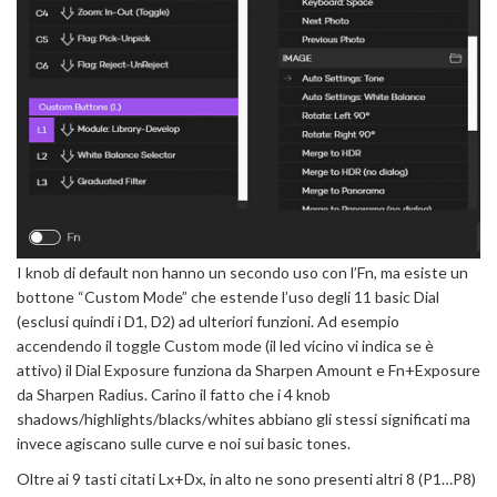
I knob di default non hanno un secondo uso con l’Fn, ma esiste un
bottone “Custom Mode” che estende l’uso degli 11 basic Dial
(esclusi quindi i D1, D2) ad ulteriori funzioni. Ad esempio
accendendo il toggle Custom mode (il led vicino vi indica se è
attivo) il Dial Exposure funziona da Sharpen Amount e Fn+Exposure
da Sharpen Radius. Carino il fatto che i 4 knob
shadows/highlights/blacks/whites abbiano gli stessi significati ma
invece agiscano sulle curve e noi sui basic tones.
Oltre ai 9 tasti citati Lx+Dx, in alto ne sono presenti altri 8 (P1…P8)