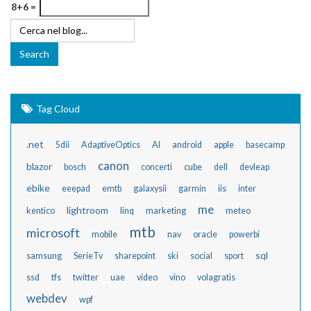
8+6 =
Tag Cloud
.net
5dii
AdaptiveOptics
AI
android
apple
basecamp
canon
blazor
bosch
concerti
cube
dell
devleap
ebike
eeepad
emtb
galaxysii
garmin
iis
inter
me
lightroom
kentico
linq
marketing
meteo
mtb
microsoft
mobile
nav
oracle
powerbi
sql
samsung
SerieTv
sharepoint
ski
social
sport
ssd
tfs
twitter
uae
video
vino
volagratis
webdev
wpf