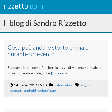
rizzetto
.com
Toggl
naviga
Il blog di Sandro Rizzetto
Cosa può andare storto prima o
durante un evento
Sappiamo bene come funziona la legge di Murphy, se qualche
cosa può andare male, lo far
[Prosegue]
14 marzo 2017 16:10
Informatica
sql
,
iis
,
microsoft
,
android
,
webapi
,
uae