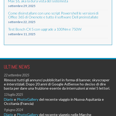
Max 16, aka la dura vista del sistemista
settembre 29, 2025
Come disinstallare con uno script Powershell le versioni di
Office 365 di Onenote e tutto il software Dell preinstallate
settembre 22, 2025
Test Bosch CX 5 con upgrade a 100Nm e 750W
settembre 11, 2025
ULTIME NEWS
22 settembre 2025
Rimossi tutti gli annunci pubblicitari in forma di banner, skyscraper
e interstiziali. Dopo 20 anni di Google AdSense ho deciso di dire
basta per dare una fruizione esente da interruzioni ai miei 5 lettori.
13 luglio 2025
Diario
e
PhotoGallery
del recente viaggio in Nuova Aquitania e
Occitania (Francia)
9 giugno 2024
Diario
e
PhotoGallery
del recente viaggio nelle Marche