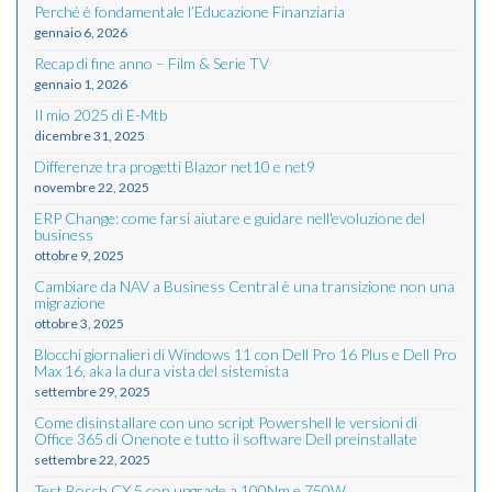
Perché è fondamentale l’Educazione Finanziaria
gennaio 6, 2026
Recap di fine anno – Film & Serie TV
gennaio 1, 2026
Il mio 2025 di E-Mtb
dicembre 31, 2025
Differenze tra progetti Blazor net10 e net9
novembre 22, 2025
ERP Change: come farsi aiutare e guidare nell'evoluzione del
business
ottobre 9, 2025
Cambiare da NAV a Business Central è una transizione non una
migrazione
ottobre 3, 2025
Blocchi giornalieri di Windows 11 con Dell Pro 16 Plus e Dell Pro
Max 16, aka la dura vista del sistemista
settembre 29, 2025
Come disinstallare con uno script Powershell le versioni di
Office 365 di Onenote e tutto il software Dell preinstallate
settembre 22, 2025
Test Bosch CX 5 con upgrade a 100Nm e 750W