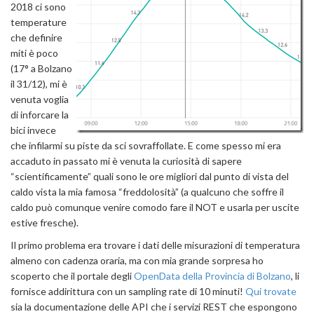
2018 ci sono
temperature
che definire
miti è poco
(17° a Bolzano
il 31/12), mi è
venuta voglia
di inforcare la
bici invece
che infilarmi su piste da sci sovraffollate. E come spesso mi era
accaduto in passato mi è venuta la curiosità di sapere
“scientificamente” quali sono le ore migliori dal punto di vista del
caldo vista la mia famosa “freddolosità” (a qualcuno che soffre il
caldo può comunque venire comodo fare il NOT e usarla per uscite
estive fresche).
Il primo problema era trovare i dati delle misurazioni di temperatura
almeno con cadenza oraria, ma con mia grande sorpresa ho
scoperto che il portale degli
OpenData della Provincia di Bolzano
, li
fornisce addirittura con un sampling rate di 10 minuti!
Qui trovate
sia la documentazione delle API che i servizi REST che espongono