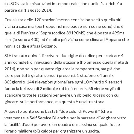
in JSON sia le misurazioni in tempo reale, che quelle “storiche” a
partire dal 1 agosto 2014.
Tra la lista delle 120 stazioni meteo censite ho scelto quella più
vicina a casa mia (purtroppo nel mio paese non ce ne sono) che è
quella di Pianizza di Sopra (codice 89190MS) che è posta a 495mt
slm, (io sono a 400) ed è molto più vicina come clima ad Appiano che
non la calda e afosa Bolzano.
Si è trattato quindi di scrivere due righe di codice per scaricare 4
anni completi di rilevazioni della stazione (ho omesso quella metà di
2014), non solo per quanto riguarda la temperatura, ma già che
c’ero per tutti gli altri sensori presenti. 1 stazione x 4 anni x
365giorni x 144 rilevazioni giornaliere ogni 10 minuti x 9 sensori
fanno la bellezza di 2 milioni e rotti di records. Mi viene voglia di
scaricare tutte le stazioni per avere un db bello grosso con cui
giocare sulle performance, ma questa è un’altra storia.
A questo punto sono bastati “due colpi di PowerBi” (che è
veramente la Self Service BI anche per la massaia di Voghera visto
la facilità d’uso) per avere un quadro di massima su quale fosse
l’orario migliore (più caldo) per organizzare un’uscita.