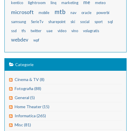
me
lightroom
kentico
linq
marketing
meteo
mtb
microsoft
mobile
nav
oracle
powerbi
sql
samsung
SerieTv
sharepoint
ski
social
sport
ssd
tfs
twitter
uae
video
vino
volagratis
webdev
wpf
Categorie
Cinema & TV (8)
Fotografia (88)
General (5)
Home Theater (15)
Informatica (265)
Misc (81)