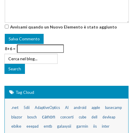
Avvisami quando un Nuovo Elemento è stato aggiunto
8+6 =
Tag Cloud
.net
5dii
AdaptiveOptics
AI
android
apple
basecamp
canon
blazor
bosch
concerti
cube
dell
devleap
ebike
eeepad
emtb
galaxysii
garmin
iis
inter